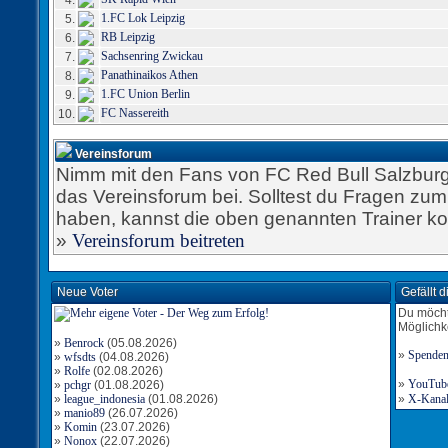
4.
1.FC Lok Leipzig
5.
RB Leipzig
6.
Sachsenring Zwickau
7.
Panathinaikos Athen
8.
1.FC Union Berlin
9.
FC Nassereith
10.
Vereinsforum
Nimm mit den Fans von FC Red Bull Salzburg 
das Vereinsforum bei. Solltest du Fragen zu
haben, kannst die oben genannten Trainer ko
»
Vereinsforum beitreten
Neue Voter
Gefällt 
Du möcht
Möglichk
»
Benrock
(05.08.2026)
»
Spende
»
wfsdts
(04.08.2026)
»
Rolfe
(02.08.2026)
»
YouTube-
»
pchgr
(01.08.2026)
»
league_indonesia
(01.08.2026)
»
X-Kanal 
»
manio89
(26.07.2026)
»
Komin
(23.07.2026)
»
Nonox
(22.07.2026)