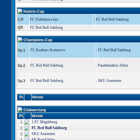
Hattrix-Cup
1.R
FC Politehnica Iasi
-
FC Red Bull Salzburg
QR
FC Red Bull Salzburg
Champions-Cup
FC Kuzbass Kemerovo
FC Red Bull Salzburg
Sp.1
-
FC Red Bull Salzburg
Panathinaikos Athen
Sp.2
-
FC Red Bull Salzburg
SKU Amstetten
Sp.3
-
Pl.
Verein
Clubwertung
Pl.
Verein
1.FC Magdeburg
1.
FC Red Bull Salzburg
2.
SKU Amstetten
3.
SK Rapid Wien