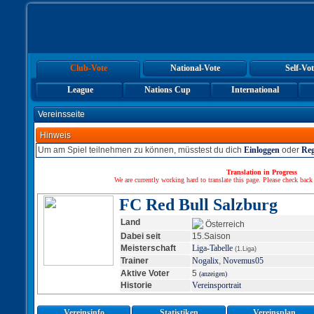
Club-Vote
National-Vote
Self-Vot
League
Nations Cup
International
Vereinsseite
Hinweis
Um am Spiel teilnehmen zu können, müsstest du dich
Einloggen
oder
Reg
Translation in Progress
We are currently working hard to translate this page. Please check back
FC Red Bull Salzburg
Land
Österreich
Dabei seit
15.Saison
Meisterschaft
Liga-Tabelle
(1.Liga)
Trainer
Nogalix
,
Novemus05
Aktive Voter
5
(anzeigen)
Historie
Vereinsportrait
Vereinsinfo
Statistiken
Vereinsplan