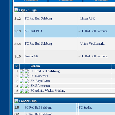
Liga
- 1.Liga
FC Red Bull Salzburg
Linzer ASK
Sp.2
-
SC Imst 1933
FC Red Bull Salzburg
Sp.3
-
FC Red Bull Salzburg
Union Vöcklamarkt
Sp.4
-
Grazer AK
FC Red Bull Salzburg
Sp.5
-
Pl.
Verein
FC Red Bull Salzburg
1.
FC Nassereith
2.
SK Rapid Wien
3.
SKU Amstetten
4.
FC Admira Wacker Mödling
5.
Länder-Cup
1.R
FC Red Bull Salzburg
-
FC Stadlau
QR
FC Red Bull Salzburg