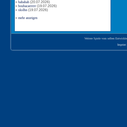
»
hahahah
(20.07.2026)
»
boubacarrrrrr
(19.07.2026)
»
xkslhn
(19.07.2026)
»
mehr anzeigen
Weitere Spiele vom selben Entwickle
Imprint