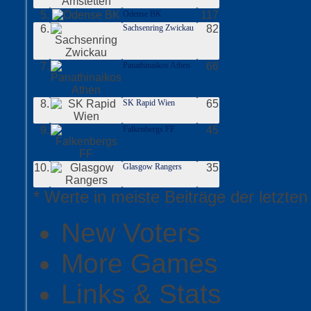
5.
Odense BK
117
6.
Sachsenring Zwickau
82
7.
Panathinaikos Athen
66
8.
SK Rapid Wien
65
9.
Falkenbergs FF
45
10.
Glasgow Rangers
35
* Werte in meiste Beiträge der letzte
New Voters
More Games
Links & Stats