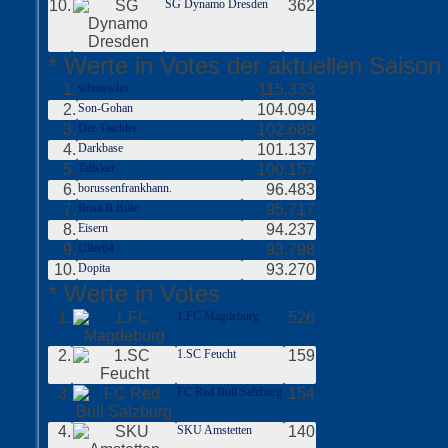
10.
SG Dynamo Dresden
362
* Werte in Votes der aktuellen Saison
1.
whoiswho
115.333
2.
Son-Gohan
104.094
3.
Der Tischler
102.689
4.
Darkbase
101.137
5.
Talisker
100.157
6.
borussenfrankhann.
96.483
7.
Rosa B.Rille
95.717
8.
Eisern
94.237
9.
Uller64
93.798
10.
Dopita
93.270
* Werte in Votes
1.
1.FC Magdeburg
526
2.
1.SC Feucht
159
3.
FC Red Bull Salzburg
154
4.
SKU Amstetten
140