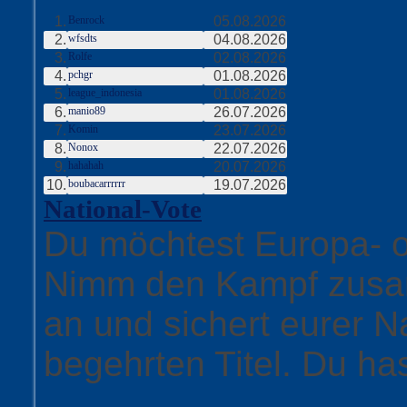
1.
Benrock
05.08.2026
2.
wfsdts
04.08.2026
3.
Rolfe
02.08.2026
4.
pchgr
01.08.2026
5.
league_indonesia
01.08.2026
6.
manio89
26.07.2026
7.
Komin
23.07.2026
8.
Nonox
22.07.2026
9.
hahahah
20.07.2026
10.
boubacarrrrrr
19.07.2026
National-Vote
Du möchtest Europa- 
Nimm den Kampf zusa
an und sichert eurer 
begehrten Titel. Du ha