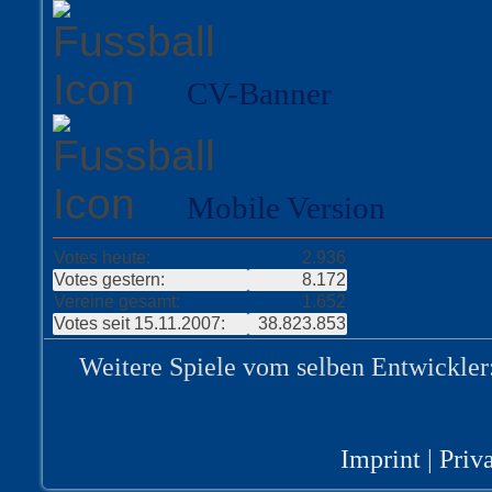
CV-Banner
Mobile Version
Votes heute:
2.936
Votes gestern:
8.172
Vereine gesamt:
1.652
Votes seit 15.11.2007:
38.823.853
Weitere Spiele vom selben Entwickler
Imprint
|
Priv