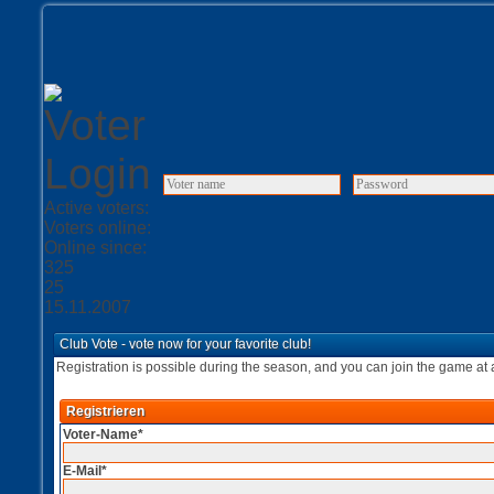
Active voters:
Voters online:
Online since:
325
25
15.11.2007
Club Vote - vote now for your favorite club!
Registration is possible during the season, and you can join the game at 
Registrieren
Voter-Name*
E-Mail*