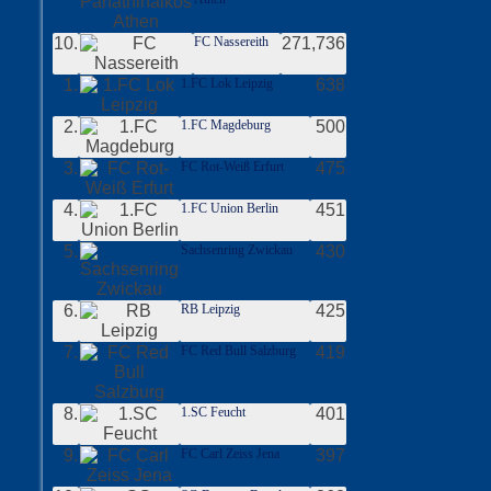
10.
FC Nassereith
271,736
1.
1.FC Lok Leipzig
638
2.
1.FC Magdeburg
500
3.
FC Rot-Weiß Erfurt
475
4.
1.FC Union Berlin
451
5.
Sachsenring Zwickau
430
6.
RB Leipzig
425
7.
FC Red Bull Salzburg
419
8.
1.SC Feucht
401
9.
FC Carl Zeiss Jena
397