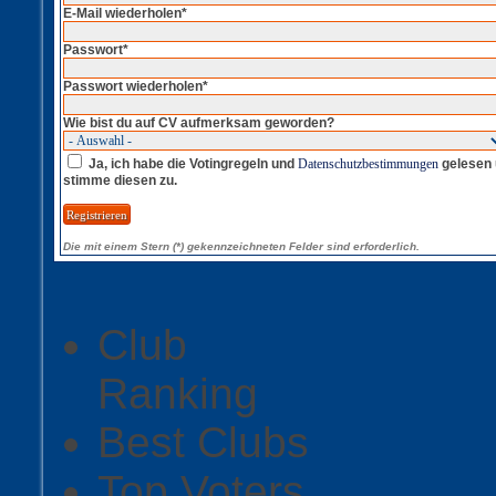
E-Mail wiederholen*
Passwort*
Passwort wiederholen*
Wie bist du auf CV aufmerksam geworden?
Ja, ich habe die Votingregeln und
Datenschutzbestimmungen
gelesen
stimme diesen zu.
Die mit einem Stern (*) gekennzeichneten Felder sind erforderlich.
Club
Ranking
Best Clubs
Top Voters