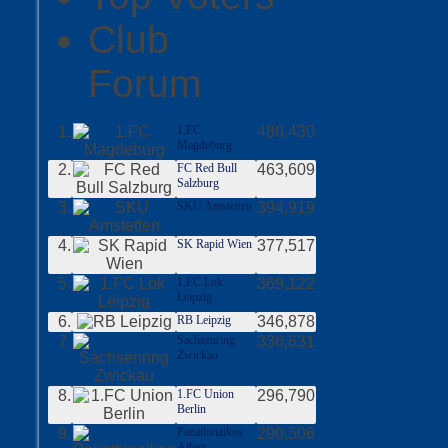
Club
Forum
1.
1.FC
486,430
Magdeburg
2.
FC Red Bull
463,609
Salzburg
3.
SKU Amstetten
394,919
4.
SK Rapid Wien
377,517
5.
1.FC Lok
369,122
Leipzig
6.
RB Leipzig
346,878
7.
Sachsenring
336,631
Zwickau
8.
1.FC Union
296,790
Berlin
9.
Panathinaikos
290,506
Athen