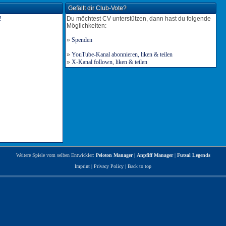
Gefällt dir Club-Vote?
Du möchtest CV unterstützen, dann hast du folgende
Möglichkeiten:
»
Spenden
»
YouTube-Kanal abonnieren, liken & teilen
»
X-Kanal follown, liken & teilen
Weitere Spiele vom selben Entwickler:
Peloton Manager
|
Anpfiff Manager
|
Futsal Legends
Imprint
|
Privacy Policy
|
Back to top