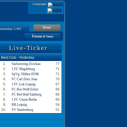
Language:
Home
 yesterday: 2.967
Forum
(0 Voter)
Live-Ticker
Best Club - Yesterday
1.
Sachsenring Zwickau
77
2.
1.FC Magdeburg
71
3.
SpVg. Hilden 05/06
71
4.
FC Carl Zeiss Jena
70
5.
1.FC Lok Leipzig
67
6.
FC Rot-Weiß Erfurt
66
7.
FC Red Bull Salzburg
66
8.
1.FC Union Berlin
60
9.
RB Leipzig
54
10.
SV Staufenberg
51