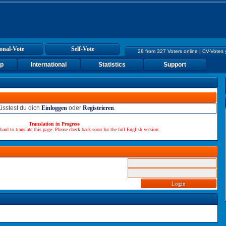
onal-Vote
Self-Vote
28 from 327 Voters online | CV-Votes
up
International
Statistics
Support
sstest du dich
Einloggen
oder
Registrieren
.
Translation in Progress
hard to translate this page. Please check back soon for the full English version.