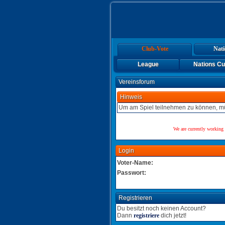
Club-Vote
Nati
League
Nations C
Vereinsforum
Hinweis
Um am Spiel teilnehmen zu können, mü
We are currently working 
Login
Voter-Name:
Passwort:
Registrieren
Du besitzt noch keinen Account?
Dann
registriere
dich jetzt!