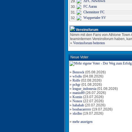
AFC Newtown
29.
FC Aarau
30.
Chemnitzer FC
31.
Wuppertaler SV
32.
Vereinsforum
Nimm mit den Fans von Athlone Town AF
teaminternen Vereinsforum haben, kan
»
Vereinsforum beitreten
Neue Voter
»
Benrock
(05.08.2026)
»
wfsdts
(04.08.2026)
»
Rolfe
(02.08.2026)
»
pchgr
(01.08.2026)
»
league_indonesia
(01.08.2026)
»
manio89
(26.07.2026)
»
Komin
(23.07.2026)
»
Nonox
(22.07.2026)
»
hahahah
(20.07.2026)
»
boubacarrrrrr
(19.07.2026)
»
xkslhn
(19.07.2026)
»
mehr anzeigen