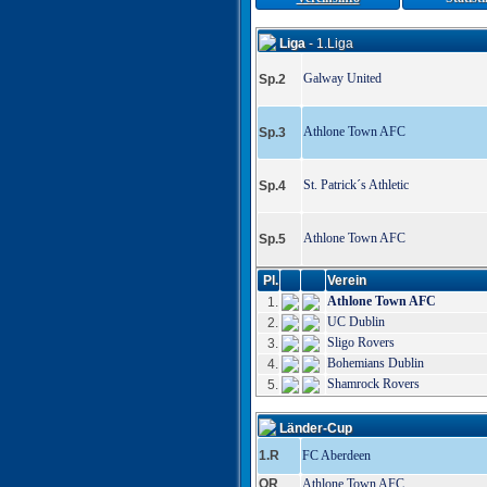
Liga
- 1.Liga
Galway United
Sp.2
Athlone Town AFC
Sp.3
St. Patrick´s Athletic
Sp.4
Athlone Town AFC
Sp.5
Pl.
Verein
Athlone Town AFC
1.
UC Dublin
2.
Sligo Rovers
3.
Bohemians Dublin
4.
Shamrock Rovers
5.
Länder-Cup
1.R
FC Aberdeen
QR
Athlone Town AFC