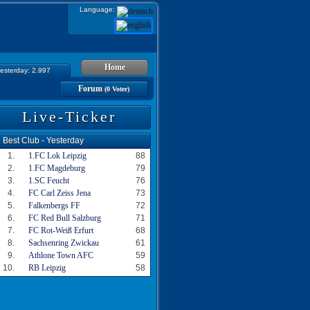
Language:
Home
yesterday: 2.997
Forum
(0 Voter)
Live-Ticker
Best Club - Yesterday
1.
1.FC Lok Leipzig
88
2.
1.FC Magdeburg
79
3.
1.SC Feucht
76
4.
FC Carl Zeiss Jena
73
5.
Falkenbergs FF
72
6.
FC Red Bull Salzburg
71
7.
FC Rot-Weiß Erfurt
68
8.
Sachsenring Zwickau
61
9.
Athlone Town AFC
59
10.
RB Leipzig
58