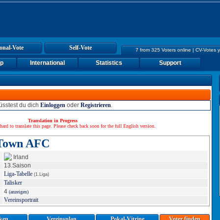
onal-Vote
Self-Vote
7 from 325 Voters online | CV-Votes 
up
International
Statistics
Support
sstest du dich
Einloggen
oder
Registrieren
.
Translation in Progress
hard to translate this page. Please check back soon for the full English version.
 Town AFC
Irland
13.Saison
Liga-Tabelle
(1.Liga)
Talisker
4
(anzeigen)
Vereinsportrait
iken
Vereinsplan
Pokal-Vitrine
Voter finden