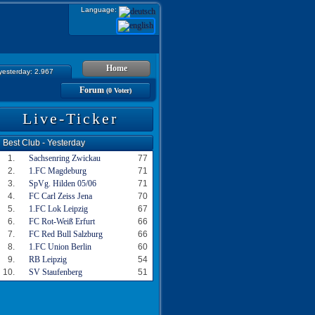
Language:
Home
 yesterday: 2.967
Forum
(0 Voter)
Live-Ticker
Best Club - Yesterday
1.
Sachsenring Zwickau
77
2.
1.FC Magdeburg
71
3.
SpVg. Hilden 05/06
71
4.
FC Carl Zeiss Jena
70
5.
1.FC Lok Leipzig
67
6.
FC Rot-Weiß Erfurt
66
7.
FC Red Bull Salzburg
66
8.
1.FC Union Berlin
60
9.
RB Leipzig
54
10.
SV Staufenberg
51