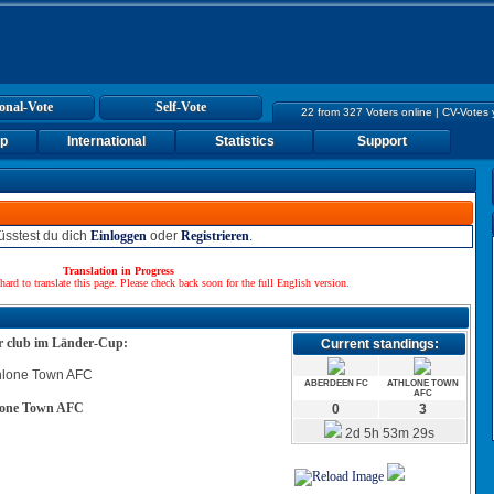
onal-Vote
Self-Vote
22 from 327 Voters online | CV-Votes
up
International
Statistics
Support
sstest du dich
Einloggen
oder
Registrieren
.
Translation in Progress
hard to translate this page. Please check back soon for the full English version.
ur club im Länder-Cup:
Current standings:
ABERDEEN FC
ATHLONE TOWN
AFC
lone Town AFC
0
3
2d 5h 53m 29s