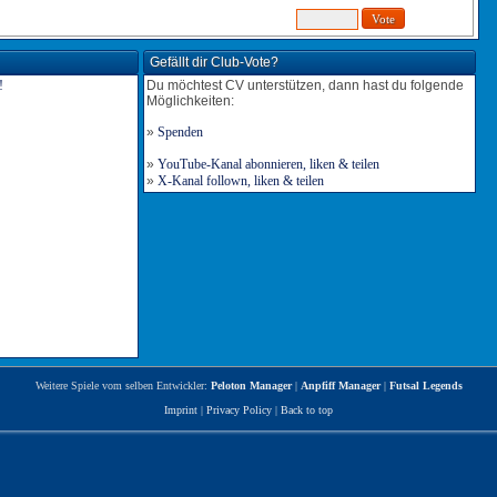
Gefällt dir Club-Vote?
Du möchtest CV unterstützen, dann hast du folgende
Möglichkeiten:
»
Spenden
»
YouTube-Kanal abonnieren, liken & teilen
»
X-Kanal follown, liken & teilen
Weitere Spiele vom selben Entwickler:
Peloton Manager
|
Anpfiff Manager
|
Futsal Legends
Imprint
|
Privacy Policy
|
Back to top