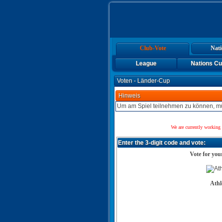
Club-Vote
Nati
League
Nations C
Voten - Länder-Cup
Hinweis
Um am Spiel teilnehmen zu können, mü
We are currently working 
Enter the 3-digit code and vote:
Vote for yo
Ath