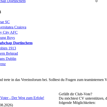
chap Doetinchem
0
g
ar SC
ersitatea Craiova
ny City AFC
ung Boys
afschap Doetinchem
nbirn 1913
tern Belgrad
ans Dublin
renz
rete in das Vereinsforum bei. Solltest du Fragen zum teaminternen Ve
Gefällt dir Club-Vote?
Du möchtest CV unterstützen, d
folgende Möglichkeiten:
08.2026)