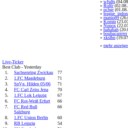
»
wfsdts
(04.08
»
Rolfe
(02.08.
»
pchgr
(01.08
»
league_indon
»
manio89
(26.
»
Komin
(23.0
»
Nonox
(22.0
»
hahahah
(20.
»
boubacarrrrrr
»
xkslhn
(19.07
»
mehr anzeige
Live-Ticker
Best Club - Yesterday
1.
Sachsenring Zwickau
77
2.
1.FC Magdeburg
71
3.
SpVg. Hilden 05/06
71
4.
FC Carl Zeiss Jena
70
5.
1.FC Lok Leipzig
67
6.
FC Rot-Weiß Erfurt
66
7.
FC Red Bull
66
Salzburg
8.
1.FC Union Berlin
60
9.
RB Leipzig
54