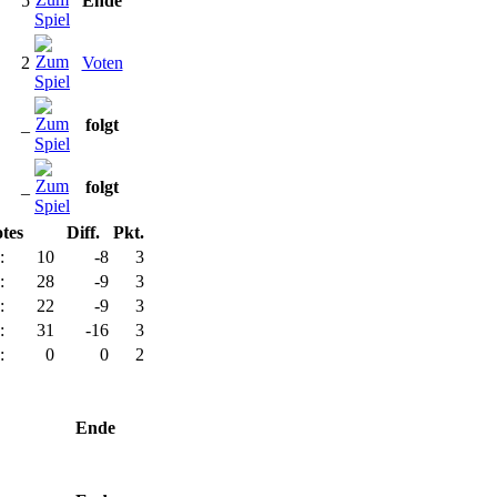
5
Ende
2
Voten
_
folgt
_
folgt
tes
Diff.
Pkt.
:
10
-8
3
:
28
-9
3
:
22
-9
3
:
31
-16
3
:
0
0
2
Ende