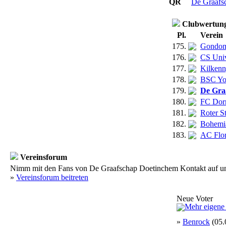
QR
De Graafs
Clubwertun
Pl.
Verein
175.
Gondom
176.
CS Univ
177.
Kilken
178.
BSC Yo
179.
De Gra
180.
FC Dor
181.
Roter S
182.
Bohemi
183.
AC Flo
Vereinsforum
Nimm mit den Fans von De Graafschap Doetinchem Kontakt auf und t
»
Vereinsforum beitreten
Neue Voter
»
Benrock
(05.