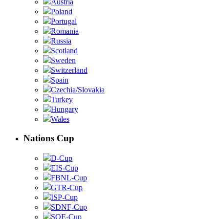
Austria
Poland
Portugal
Romania
Russia
Scotland
Sweden
Switzerland
Spain
Czechia/Slovakia
Turkey
Hungary
Wales
Nations Cup
D-Cup
EIS-Cup
FBNL-Cup
GTR-Cup
ISP-Cup
SDNF-Cup
SOE-Cup