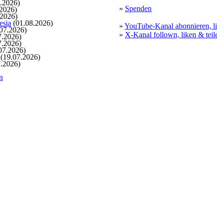
.2026)
»
Spenden
2026)
.2026)
esia
(01.08.2026)
»
YouTube-Kanal abonnieren, li
07.2026)
»
X-Kanal follown, liken & teil
7.2026)
7.2026)
07.2026)
(19.07.2026)
.2026)
n