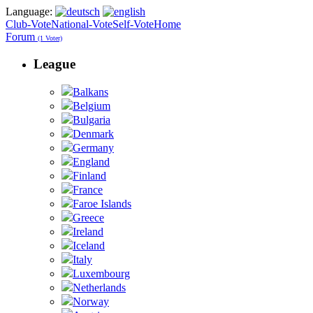
Language:
Club-Vote
National-Vote
Self-Vote
Home
Forum
(1 Voter)
League
Balkans
Belgium
Bulgaria
Denmark
Germany
England
Finland
France
Faroe Islands
Greece
Ireland
Iceland
Italy
Luxembourg
Netherlands
Norway