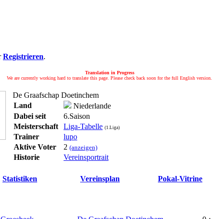
r
Registrieren
.
Translation in Progress
We are currently working hard to translate this page. Please check back soon for the full English version.
De Graafschap Doetinchem
Land
Niederlande
Dabei seit
6.Saison
Meisterschaft
Liga-Tabelle
(1.Liga)
Trainer
lupo
Aktive Voter
2
(anzeigen)
Historie
Vereinsportrait
Statistiken
Vereinsplan
Pokal-Vitrine