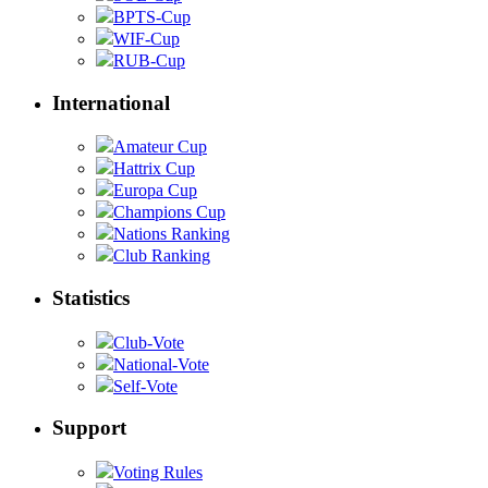
BPTS-Cup
WIF-Cup
RUB-Cup
International
Amateur Cup
Hattrix Cup
Europa Cup
Champions Cup
Nations Ranking
Club Ranking
Statistics
Club-Vote
National-Vote
Self-Vote
Support
Voting Rules