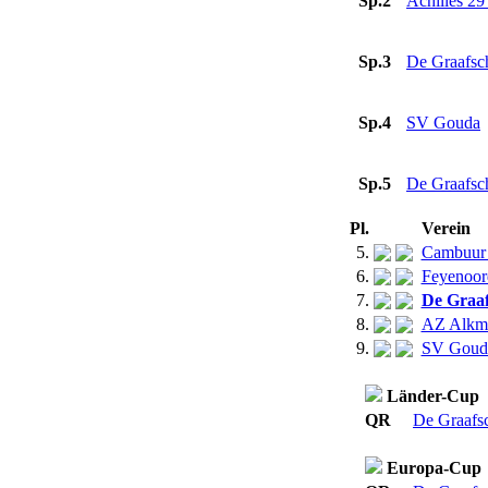
Sp.2
Achilles 2
Sp.3
De Graafsc
Sp.4
SV Gouda
Sp.5
De Graafsc
Pl.
Verein
5.
Cambuur
6.
Feyenoor
7.
De Graa
8.
AZ Alkm
9.
SV Goud
Länder-Cup
QR
De Graafs
Europa-Cup