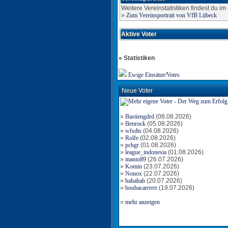
Weitere Vereinstatistiken findest du im
»
Zum Vereinsportrait von VfB Lübeck
Aktive Voter
» Statistiken
Ewige Einsätze/Votes
Neue Voter
»
Bastiengdrd
(08.08.2026)
»
Benrock
(05.08.2026)
»
wfsdts
(04.08.2026)
»
Rolfe
(02.08.2026)
»
pchgr
(01.08.2026)
»
league_indonesia
(01.08.2026)
»
manio89
(26.07.2026)
»
Komin
(23.07.2026)
»
Nonox
(22.07.2026)
»
hahahah
(20.07.2026)
»
boubacarrrrrr
(19.07.2026)
»
mehr anzeigen