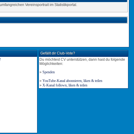
 umfangreichen Vereinsportrait im Statistikportal.
Gefällt dir Club-Vote?
Du möchtest CV unterstützen, dann hast du folgende
Möglichkeiten:
»
Spenden
»
YouTube-Kanal abonnieren, liken & teilen
»
X-Kanal follown, liken & teilen