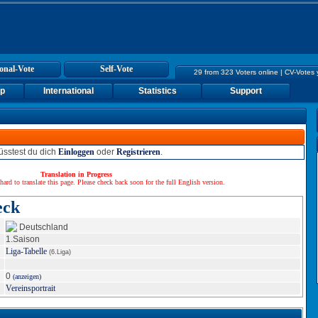
onal-Vote
Self-Vote
29 from 323 Voters online | CV-Votes
up
International
Statistics
Support
sstest du dich
Einloggen
oder
Registrieren
.
Translation in Progress
hard to translate this page. Please check back soon for the full English version.
eck
Deutschland
1.Saison
Liga-Tabelle
(6.Liga)
0
(anzeigen)
Vereinsportrait