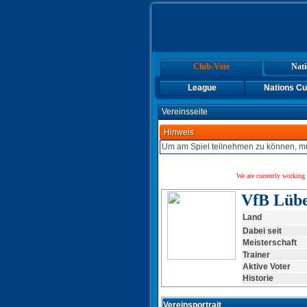
Club-Vote
Nati
League
Nations C
Vereinsseite
Hinweis
Um am Spiel teilnehmen zu können, mü
We are currently working 
VfB Lüb
Land
Dabei seit
Meisterschaft
Trainer
Aktive Voter
Historie
Vereinsportrait