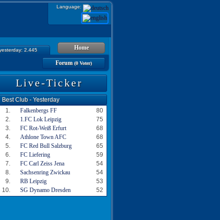
Language:
Home
 yesterday: 2.445
Forum
(0 Voter)
Live-Ticker
Best Club - Yesterday
1.
Falkenbergs FF
80
2.
1.FC Lok Leipzig
75
3.
FC Rot-Weiß Erfurt
68
4.
Athlone Town AFC
68
5.
FC Red Bull Salzburg
65
6.
FC Liefering
59
7.
FC Carl Zeiss Jena
54
8.
Sachsenring Zwickau
54
9.
RB Leipzig
53
10.
SG Dynamo Dresden
52