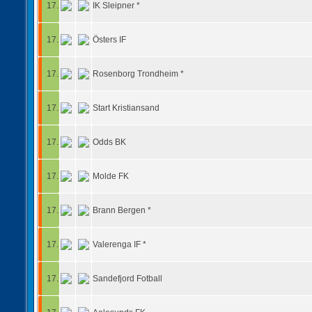
17.
IK Sleipner *
17.
Östers IF
17.
Rosenborg Trondheim *
17.
Start Kristiansand
17.
Odds BK
17.
Molde FK
17.
Brann Bergen *
17.
Valerenga IF *
17.
Sandefjord Fotball