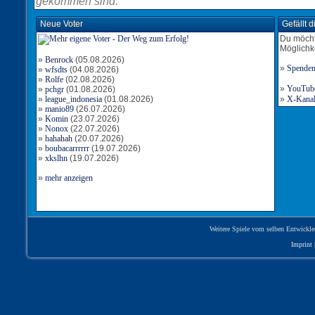
gekommen sind.
Neue Voter
Gefällt 
Du möcht
Möglichk
»
Benrock
(05.08.2026)
»
Spende
»
wfsdts
(04.08.2026)
»
Rolfe
(02.08.2026)
»
YouTube-
»
pchgr
(01.08.2026)
»
league_indonesia
(01.08.2026)
»
X-Kanal 
»
manio89
(26.07.2026)
»
Komin
(23.07.2026)
»
Nonox
(22.07.2026)
»
hahahah
(20.07.2026)
»
boubacarrrrrr
(19.07.2026)
»
xkslhn
(19.07.2026)
»
mehr anzeigen
Weitere Spiele vom selben Entwickle
Imprint