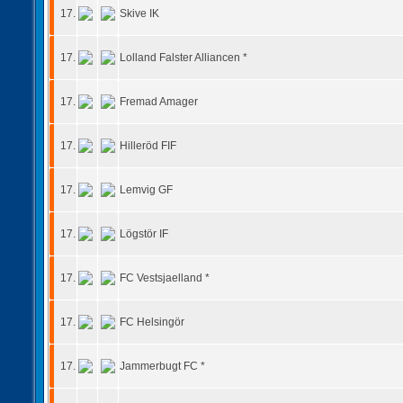
17.
Skive IK
17.
Lolland Falster Alliancen *
17.
Fremad Amager
17.
Hilleröd FIF
17.
Lemvig GF
17.
Lögstör IF
17.
FC Vestsjaelland *
17.
FC Helsingör
17.
Jammerbugt FC *