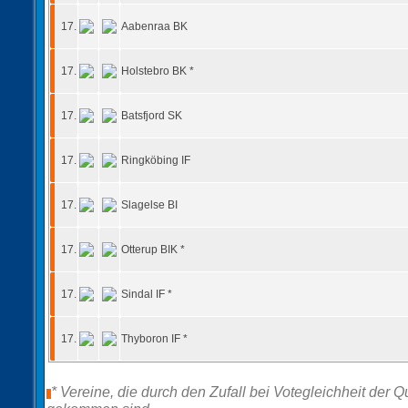
17.
Aabenraa BK
17.
Holstebro BK *
17.
Batsfjord SK
17.
Ringköbing IF
17.
Slagelse BI
17.
Otterup BIK *
17.
Sindal IF *
17.
Thyboron IF *
* Vereine, die durch den Zufall bei Votegleichheit der Q