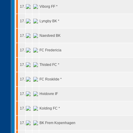
17.
Viborg FF *
17.
Lyngby BK *
17.
Naestved BK
17.
FC Fredericia
17.
Thisted FC *
17.
FC Roskilde *
17.
Hvidovre IF
17.
Kolding FC *
17.
BK Frem Kopenhagen