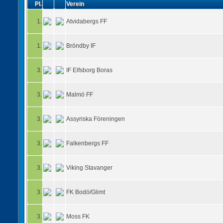
Pl.
Verein
1.
Atvidabergs FF
1.
Bröndby IF
3.
IF Elfsborg Boras
3.
Malmö FF
3.
Assyriska Föreningen
3.
Falkenbergs FF
3.
Viking Stavanger
3.
FK Bodö/Glimt
3.
Moss FK