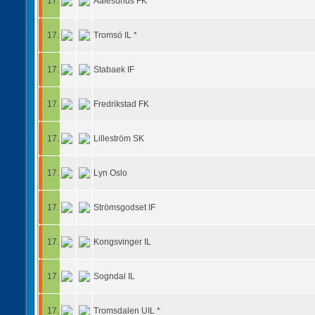
17.
Aalesunds FK
17.
Tromsö IL *
17.
Stabaek IF
17.
Fredrikstad FK
17.
Lilleström SK
17.
Lyn Oslo
17.
Strömsgodset IF
17.
Kongsvinger IL
17.
Sogndal IL
17.
Tromsdalen UIL *