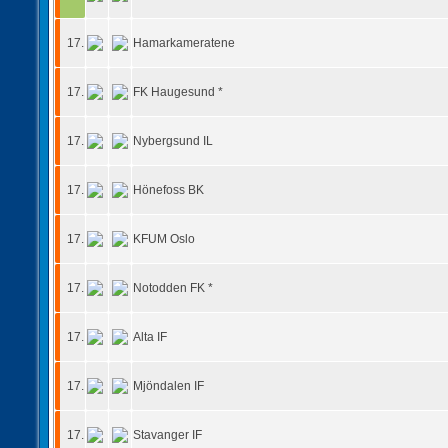
17.
Hamarkameratene
17.
FK Haugesund *
17.
Nybergsund IL
17.
Hönefoss BK
17.
KFUM Oslo
17.
Notodden FK *
17.
Alta IF
17.
Mjöndalen IF
17.
Stavanger IF