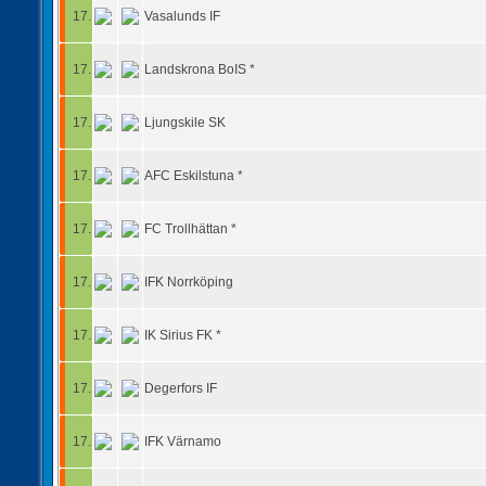
17.
Vasalunds IF
17.
Landskrona BoIS *
17.
Ljungskile SK
17.
AFC Eskilstuna *
17.
FC Trollhättan *
17.
IFK Norrköping
17.
IK Sirius FK *
17.
Degerfors IF
17.
IFK Värnamo