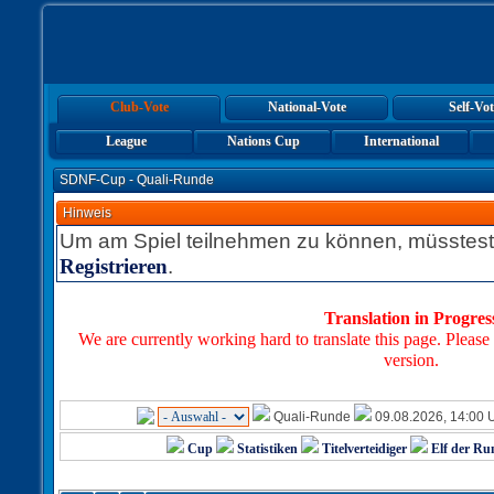
Club-Vote
National-Vote
Self-Vot
League
Nations Cup
International
SDNF-Cup - Quali-Runde
Hinweis
Um am Spiel teilnehmen zu können, müsstest
.
Registrieren
Translation in Progres
We are currently working hard to translate this page. Please
version.
Quali-Runde
09.08.2026, 14:00 
Cup
Statistiken
Titelverteidiger
Elf der Ru