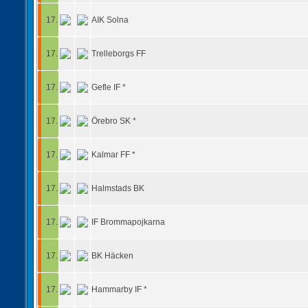
17.
AIK Solna
17.
Trelleborgs FF
17.
Gefle IF *
17.
Örebro SK *
17.
Kalmar FF *
17.
Halmstads BK
17.
IF Brommapojkarna
17.
BK Häcken
17.
Hammarby IF *