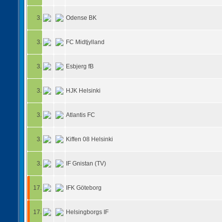
3.
Odense BK
3.
FC Midtjylland
3.
Esbjerg fB
3.
HJK Helsinki
3.
Atlantis FC
3.
Kiffen 08 Helsinki
3.
IF Gnistan (TV)
17.
IFK Göteborg
17.
Helsingborgs IF