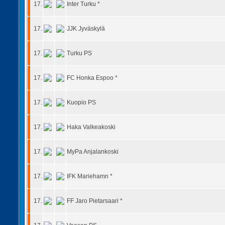
17.
Inter Turku *
17.
JJK Jyväskylä
17.
Turku PS
17.
FC Honka Espoo *
17.
Kuopio PS
17.
Haka Valkeakoski
17.
MyPa Anjalankoski
17.
IFK Mariehamn *
17.
FF Jaro Pietarsaari *