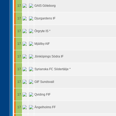
17.
GAIS Göteborg
17.
Djurgardens IF
17.
Örgryte IS *
17.
Mjällby AIF
17.
Jönköpings Södra IF
17.
Syrianska FC Södertälje *
17.
GIF Sundsvall
17.
Qviding FIF
17.
Ängelholms FF