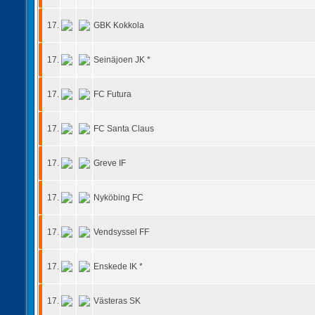
17.
GBK Kokkola
17.
Seinäjoen JK *
17.
FC Futura
17.
FC Santa Claus
17.
Greve IF
17.
Nyköbing FC
17.
Vendsyssel FF
17.
Enskede IK *
17.
Västeras SK