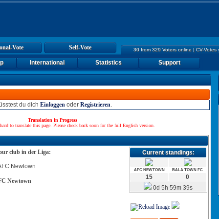
onal-Vote
Self-Vote
30 from 329 Voters online | CV-Votes
up
International
Statistics
Support
sstest du dich
Einloggen
oder
Registrieren
.
Translation in Progress
hard to translate this page. Please check back soon for the full English version.
our club in der Liga:
Current standings:
AFC NEWTOWN
BALA TOWN FC
15
0
FC Newtown
0d 5h 59m 39s