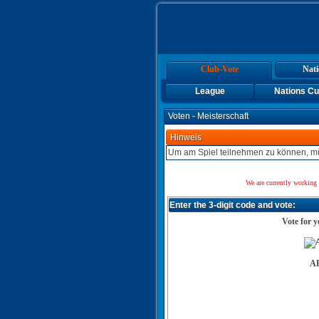
Club-Vote
Nati
League
Nations C
Voten - Meisterschaft
Hinweis
Um am Spiel teilnehmen zu können, mü
We are currently working 
Enter the 3-digit code and vote:
Vote for y
A