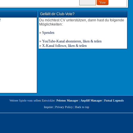
Gefällt dir Club-Vote?
Du möchtest CV unterstützen, dann hast du folgende
Möglichkeiten:
»
Spenden
»
YouTube-Kanal abonnieren, liken & teilen
»
X-Kanal follown, liken & teilen
Weitere Spiele vom selben Entwickler:
Peloton Manager
|
Anpfiff Manager
|
Futsal Legends
Imprint
|
Privacy Policy
|
Back to top