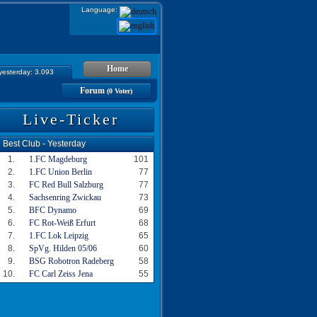
Language:
Home
 yesterday: 3.093
Forum
(0 Voter)
Live-Ticker
Best Club - Yesterday
1.
1.FC Magdeburg
101
2.
1.FC Union Berlin
77
3.
FC Red Bull Salzburg
77
4.
Sachsenring Zwickau
73
5.
BFC Dynamo
69
6.
FC Rot-Weiß Erfurt
68
7.
1.FC Lok Leipzig
65
8.
SpVg. Hilden 05/06
60
9.
BSG Robotron Radeberg
58
10.
FC Carl Zeiss Jena
55