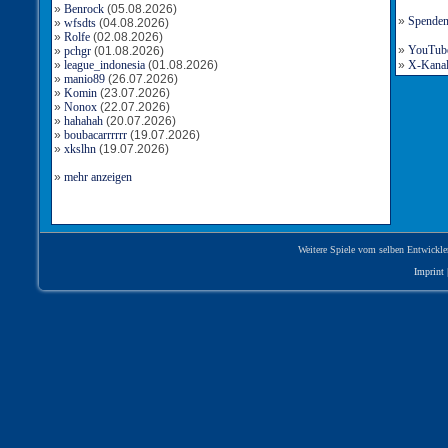
»
Benrock
(05.08.2026)
»
Spende
»
wfsdts
(04.08.2026)
»
Rolfe
(02.08.2026)
»
YouTube-
»
pchgr
(01.08.2026)
»
league_indonesia
(01.08.2026)
»
X-Kanal 
»
manio89
(26.07.2026)
»
Komin
(23.07.2026)
»
Nonox
(22.07.2026)
»
hahahah
(20.07.2026)
»
boubacarrrrrr
(19.07.2026)
»
xkslhn
(19.07.2026)
»
mehr anzeigen
Weitere Spiele vom selben Entwickle
Imprint