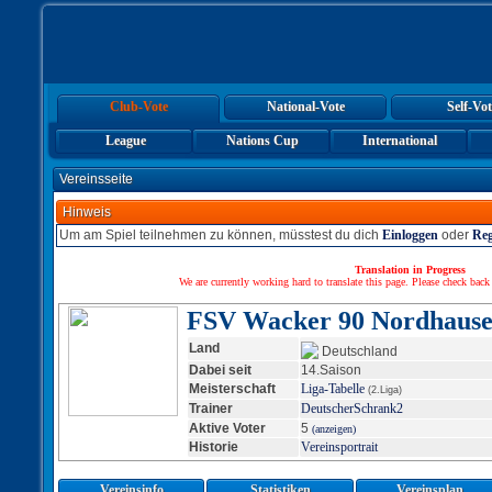
Club-Vote
National-Vote
Self-Vot
League
Nations Cup
International
Vereinsseite
Hinweis
Um am Spiel teilnehmen zu können, müsstest du dich
Einloggen
oder
Reg
Translation in Progress
We are currently working hard to translate this page. Please check back
FSV Wacker 90 Nordhaus
Land
Deutschland
Dabei seit
14.Saison
Meisterschaft
Liga-Tabelle
(2.Liga)
Trainer
DeutscherSchrank2
Aktive Voter
5
(anzeigen)
Historie
Vereinsportrait
Vereinsinfo
Statistiken
Vereinsplan