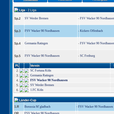
Liga
- 2.Liga
SV Werder Bremen
FSV Wacker 90 Nordhause
Sp.2
-
FSV Wacker 90 Nordhausen
Kickers Offenbach
Sp.3
-
Germania Ratingen
FSV Wacker 90 Nordhause
Sp.4
-
FSV Wacker 90 Nordhausen
SC Freiburg
Sp.5
-
Pl.
Verein
SC Fortuna Köln
2.
Germania Ratingen
3.
FSV Wacker 90 Nordhausen
4.
SV Werder Bremen
5.
1.FC Köln
6.
Länder-Cup
1.R
Borussia M´gladbach
-
FSV Wacker 90 Nordhausen
QR
FSV Wacker 90 Nordhausen