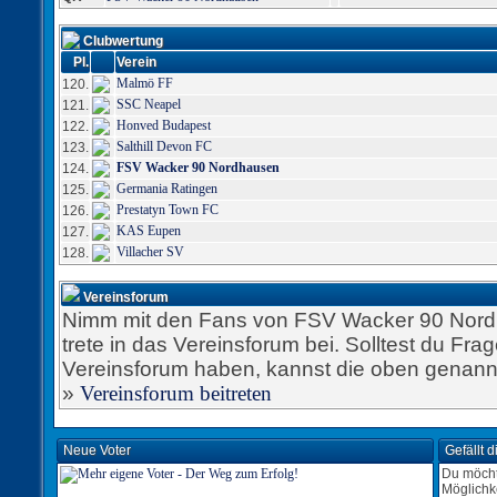
Clubwertung
Pl.
Verein
Malmö FF
120.
SSC Neapel
121.
Honved Budapest
122.
Salthill Devon FC
123.
FSV Wacker 90 Nordhausen
124.
Germania Ratingen
125.
Prestatyn Town FC
126.
KAS Eupen
127.
Villacher SV
128.
Vereinsforum
Nimm mit den Fans von FSV Wacker 90 Nord
trete in das Vereinsforum bei. Solltest du Fr
Vereinsforum haben, kannst die oben genannt
»
Vereinsforum beitreten
Neue Voter
Gefällt 
Du möcht
Möglichk