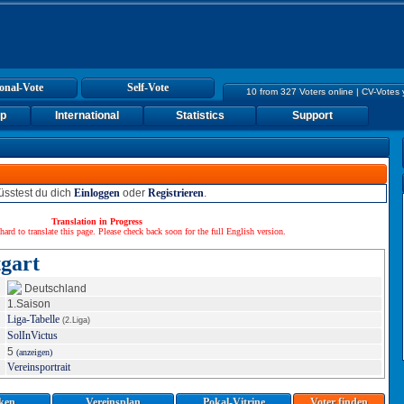
onal-Vote
Self-Vote
10 from 327 Voters online | CV-Votes
up
International
Statistics
Support
sstest du dich
Einloggen
oder
Registrieren
.
Translation in Progress
hard to translate this page. Please check back soon for the full English version.
tgart
Deutschland
1.Saison
Liga-Tabelle
(2.Liga)
SolInVictus
5
(anzeigen)
Vereinsportrait
iken
Vereinsplan
Pokal-Vitrine
Voter finden