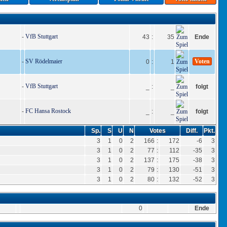
VfB Stuttgart
-
43
:
35
Ende
SV Rödelmaier
Voten
-
0
:
1
VfB Stuttgart
-
_
:
_
folgt
FC Hansa Rostock
-
_
:
_
folgt
Sp.
S
U
N
Votes
Diff.
Pkt.
3
1
0
2
166
:
172
-6
3
3
1
0
2
77
:
112
-35
3
3
1
0
2
137
:
175
-38
3
3
1
0
2
79
:
130
-51
3
3
1
0
2
80
:
132
-52
3
0
Ende