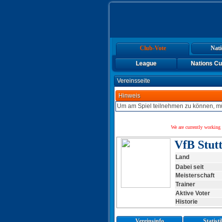
Club-Vote
Nati
League
Nations C
Vereinsseite
Hinweis
Um am Spiel teilnehmen zu können, mü
We are currently working 
VfB Stut
Land
Dabei seit
Meisterschaft
Trainer
Aktive Voter
Historie
Vereinsinfo
Statist