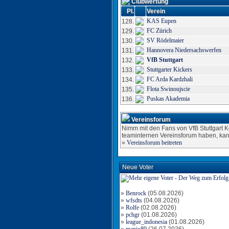
Clubwertung
Pl.
Verein
KAS Eupen
128.
FC Zürich
129.
SV Rödelmaier
130.
Hannovera Niedersachswerfen
131.
VfB Stuttgart
132.
Stuttgarter Kickers
133.
FC Arda Kardzhali
134.
Flota Swinoujscie
135.
Puskas Akademia
136.
Vereinsforum
Nimm mit den Fans von VfB Stuttgart Ko
teaminternen Vereinsforum haben, kan
»
Vereinsforum beitreten
Neue Voter
»
Benrock
(05.08.2026)
»
wfsdts
(04.08.2026)
»
Rolfe
(02.08.2026)
»
pchgr
(01.08.2026)
»
league_indonesia
(01.08.2026)