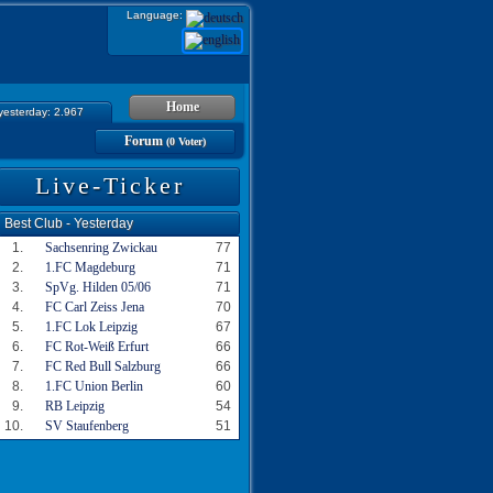
Language:
Home
 yesterday: 2.967
Forum
(0 Voter)
Live-Ticker
Best Club - Yesterday
1.
Sachsenring Zwickau
77
2.
1.FC Magdeburg
71
3.
SpVg. Hilden 05/06
71
4.
FC Carl Zeiss Jena
70
5.
1.FC Lok Leipzig
67
6.
FC Rot-Weiß Erfurt
66
7.
FC Red Bull Salzburg
66
8.
1.FC Union Berlin
60
9.
RB Leipzig
54
10.
SV Staufenberg
51