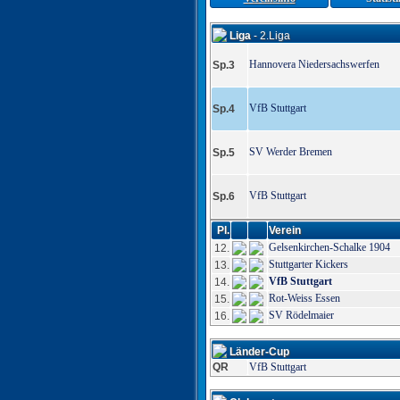
Liga
- 2.Liga
Hannovera Niedersachswerfen
Sp.3
VfB Stuttgart
Sp.4
SV Werder Bremen
Sp.5
VfB Stuttgart
Sp.6
Pl.
Verein
Gelsenkirchen-Schalke 1904
12.
Stuttgarter Kickers
13.
VfB Stuttgart
14.
Rot-Weiss Essen
15.
SV Rödelmaier
16.
Länder-Cup
QR
VfB Stuttgart