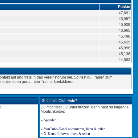
Punkte
47,691
46,997
46,939
46,665
46,498
46,425
45,998
45,136
44,883
ntakt auf und trete in das Vereinsforum bei. Solltest du Fragen zum
nst die oben genannten Trainer kontaktieren.
Gefällt dir Club-Vote?
Du möchtest CV unterstützen, dann hast du folgende
Möglichkeiten:
»
Spenden
»
YouTube-Kanal abonnieren, liken & teilen
»
X-Kanal follown, liken & teilen