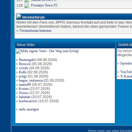
127.
Prestatyn Town FC
128.
Vereinsforum
Nimm mit den Fans von JIPPO Joensuu Kontakt auf und trete in das Vere
teaminternen Vereinsforum haben, kannst die oben genannten Trainer k
»
Vereinsforum beitreten
Neue Voter
Gefällt 
Du möcht
Möglichk
»
Bastiengdrd
(08.08.2026)
»
Spende
»
Benrock
(05.08.2026)
»
wfsdts
(04.08.2026)
»
YouTube-
»
Rolfe
(02.08.2026)
»
pchgr
(01.08.2026)
»
X-Kanal 
»
league_indonesia
(01.08.2026)
»
manio89
(26.07.2026)
»
Komin
(23.07.2026)
»
Nonox
(22.07.2026)
»
hahahah
(20.07.2026)
»
boubacarrrrrr
(19.07.2026)
»
mehr anzeigen
Weitere Spiele vom selben Entwickle