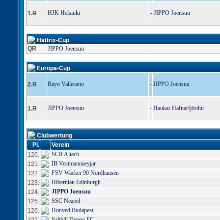
HJK Helsinki
JIPPO Joensuu
1.R
-
Hattrix-Cup
QR
JIPPO Joensuu
Europa-Cup
Rayo Vallecano
JIPPO Joensuu
2.R
-
JIPPO Joensuu
Haukar Hafnarfjördur
1.R
-
Clubwertung
Pl.
Verein
SCR Altach
120.
IB Vestmannaeyjar
121.
FSV Wacker 90 Nordhausen
122.
Hibernian Edinburgh
123.
JIPPO Joensuu
124.
SSC Neapel
125.
Honved Budapest
126.
Salthill Devon FC