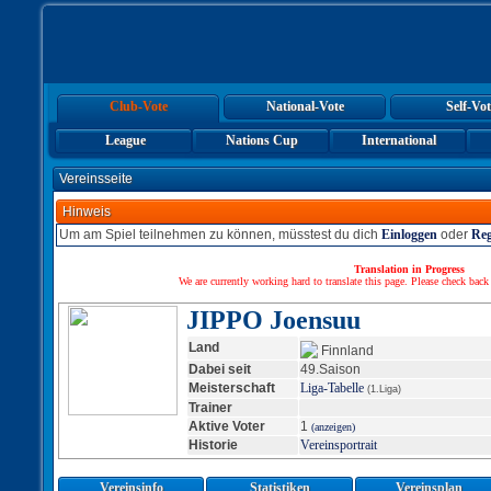
Club-Vote
National-Vote
Self-Vot
League
Nations Cup
International
Vereinsseite
Hinweis
Um am Spiel teilnehmen zu können, müsstest du dich
Einloggen
oder
Reg
Translation in Progress
We are currently working hard to translate this page. Please check back
JIPPO Joensuu
Land
Finnland
Dabei seit
49.Saison
Meisterschaft
Liga-Tabelle
(1.Liga)
Trainer
Aktive Voter
1
(anzeigen)
Historie
Vereinsportrait
Vereinsinfo
Statistiken
Vereinsplan