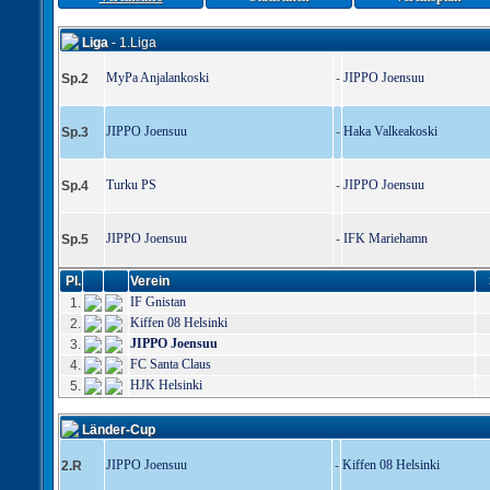
Liga
- 1.Liga
MyPa Anjalankoski
JIPPO Joensuu
Sp.2
-
JIPPO Joensuu
Haka Valkeakoski
Sp.3
-
Turku PS
JIPPO Joensuu
Sp.4
-
JIPPO Joensuu
IFK Mariehamn
Sp.5
-
Pl.
Verein
IF Gnistan
1.
Kiffen 08 Helsinki
2.
JIPPO Joensuu
3.
FC Santa Claus
4.
HJK Helsinki
5.
Länder-Cup
JIPPO Joensuu
Kiffen 08 Helsinki
2.R
-