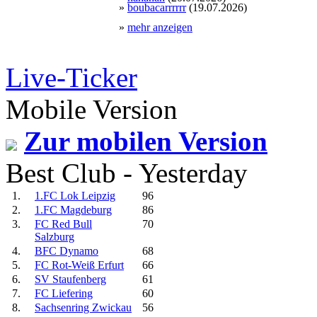
»
boubacarrrrrr
(19.07.2026)
»
mehr anzeigen
Live-Ticker
Mobile Version
Zur mobilen Version
Best Club - Yesterday
1.
1.FC Lok Leipzig
96
2.
1.FC Magdeburg
86
3.
FC Red Bull
70
Salzburg
4.
BFC Dynamo
68
5.
FC Rot-Weiß Erfurt
66
6.
SV Staufenberg
61
7.
FC Liefering
60
8.
Sachsenring Zwickau
56