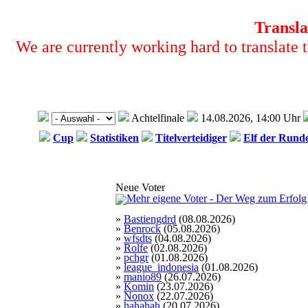
Transla
We are currently working hard to translate t
Achtelfinale
14.08.2026, 14:00 Uhr
Cup
Statistiken
Titelverteidiger
Elf der Rund
Neue Voter
»
Bastiengdrd
(08.08.2026)
»
Benrock
(05.08.2026)
»
wfsdts
(04.08.2026)
»
Rolfe
(02.08.2026)
»
pchgr
(01.08.2026)
»
league_indonesia
(01.08.2026)
»
manio89
(26.07.2026)
»
Komin
(23.07.2026)
»
Nonox
(22.07.2026)
»
hahahah
(20.07.2026)