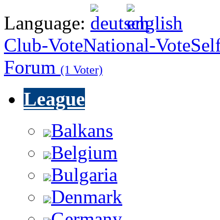
Language:
Club-Vote
National-Vote
Sel
Forum
(1 Voter)
League
Balkans
Belgium
Bulgaria
Denmark
Germany