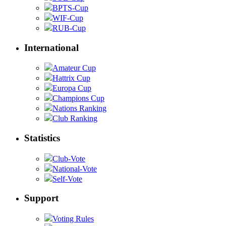
BPTS-Cup
WIF-Cup
RUB-Cup
International
Amateur Cup
Hattrix Cup
Europa Cup
Champions Cup
Nations Ranking
Club Ranking
Statistics
Club-Vote
National-Vote
Self-Vote
Support
Voting Rules