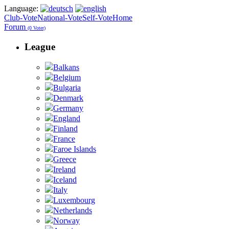
Language:
Club-Vote
National-Vote
Self-Vote
Home
Forum
(0 Voter)
League
Balkans
Belgium
Bulgaria
Denmark
Germany
England
Finland
France
Faroe Islands
Greece
Ireland
Iceland
Italy
Luxembourg
Netherlands
Norway