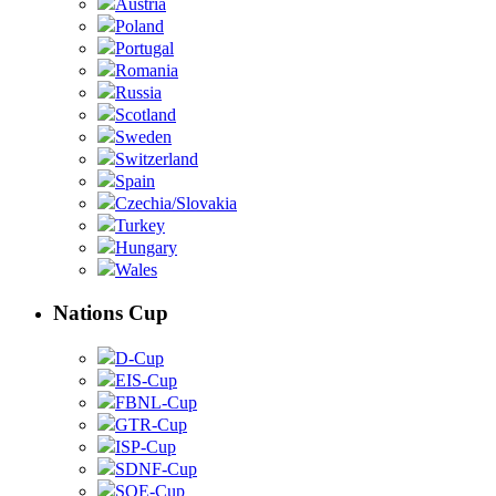
Austria
Poland
Portugal
Romania
Russia
Scotland
Sweden
Switzerland
Spain
Czechia/Slovakia
Turkey
Hungary
Wales
Nations Cup
D-Cup
EIS-Cup
FBNL-Cup
GTR-Cup
ISP-Cup
SDNF-Cup
SOE-Cup