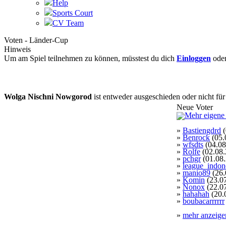
Help
Sports Court
CV Team
Voten - Länder-Cup
Hinweis
Um am Spiel teilnehmen zu können, müsstest du dich
Einloggen
ode
Wolga Nischni Nowgorod
ist entweder ausgeschieden oder nicht für
Neue Voter
»
Bastiengdrd
(
»
Benrock
(05.
»
wfsdts
(04.08
»
Rolfe
(02.08.
»
pchgr
(01.08
»
league_indon
»
manio89
(26.
»
Komin
(23.0
»
Nonox
(22.0
»
hahahah
(20.
»
boubacarrrrrr
»
mehr anzeige