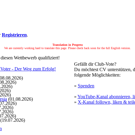
r
Registrieren
.
Translation in Progress
We are currently working hard to translate this page. Please check back soon for the full English version.
 diesen Wettbewerb qualifiziert!
Gefällt dir Club-Vote?
Du möchtest CV unterstützen, d
folgende Möglichkeiten:
08.08.2026)
08.2026)
»
Spenden
.2026)
2026)
.2026)
»
YouTube-Kanal abonnieren, li
esia
(01.08.2026)
»
X-Kanal follown, liken & teil
07.2026)
7.2026)
7.2026)
07.2026)
(19.07.2026)
n