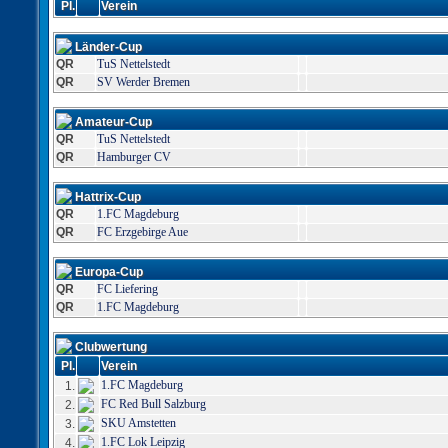
Pl.
Verein
Länder-Cup
QR
TuS Nettelstedt
QR
SV Werder Bremen
Amateur-Cup
QR
TuS Nettelstedt
QR
Hamburger CV
Hattrix-Cup
QR
1.FC Magdeburg
QR
FC Erzgebirge Aue
Europa-Cup
QR
FC Liefering
QR
1.FC Magdeburg
Clubwertung
Pl.
Verein
1.FC Magdeburg
1.
FC Red Bull Salzburg
2.
SKU Amstetten
3.
1.FC Lok Leipzig
4.