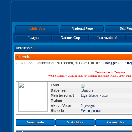
Club-Vote
National-Vote
Self-Vot
League
Nations Cup
International
Vereinsseite
Hinweis
Um am Spiel teilnehmen zu können, müsstest du dich
Einloggen
oder
Reg
Translation in Progress
We are currently working hard to translate this page. Please check back
Land
Dabei seit
.Saison
Meisterschaft
Liga-Tabelle
(v.Liga)
Trainer
Aktive Voter
0
(anzeigen)
Historie
Vereinsportrait
Vereinsinfo
Statistiken
Vereinsplan