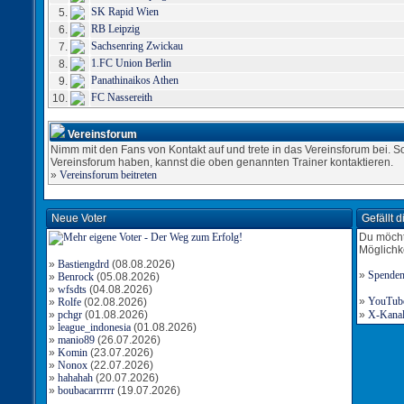
SK Rapid Wien
5.
RB Leipzig
6.
Sachsenring Zwickau
7.
1.FC Union Berlin
8.
Panathinaikos Athen
9.
FC Nassereith
10.
Vereinsforum
Nimm mit den Fans von Kontakt auf und trete in das Vereinsforum bei. S
Vereinsforum haben, kannst die oben genannten Trainer kontaktieren.
»
Vereinsforum beitreten
Neue Voter
Gefällt 
Du möcht
Möglichk
»
Bastiengdrd
(08.08.2026)
»
Spende
»
Benrock
(05.08.2026)
»
wfsdts
(04.08.2026)
»
YouTube-
»
Rolfe
(02.08.2026)
»
pchgr
(01.08.2026)
»
X-Kanal 
»
league_indonesia
(01.08.2026)
»
manio89
(26.07.2026)
»
Komin
(23.07.2026)
»
Nonox
(22.07.2026)
»
hahahah
(20.07.2026)
»
boubacarrrrrr
(19.07.2026)