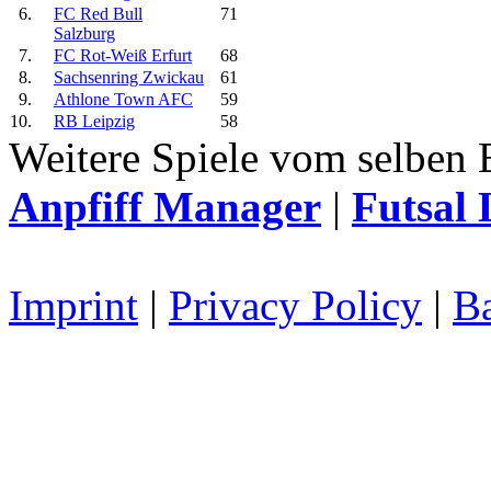
6.
FC Red Bull
71
Salzburg
7.
FC Rot-Weiß Erfurt
68
8.
Sachsenring Zwickau
61
9.
Athlone Town AFC
59
10.
RB Leipzig
58
Weitere Spiele vom selben 
Anpfiff Manager
|
Futsal 
Imprint
|
Privacy Policy
|
Ba