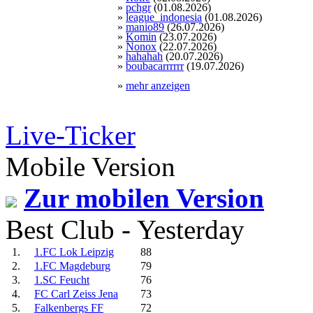
»
pchgr
(01.08.2026)
»
league_indonesia
(01.08.2026)
»
manio89
(26.07.2026)
»
Komin
(23.07.2026)
»
Nonox
(22.07.2026)
»
hahahah
(20.07.2026)
»
boubacarrrrrr
(19.07.2026)
»
mehr anzeigen
Live-Ticker
Mobile Version
Zur mobilen Version
Best Club - Yesterday
1.
1.FC Lok Leipzig
88
2.
1.FC Magdeburg
79
3.
1.SC Feucht
76
4.
FC Carl Zeiss Jena
73
5.
Falkenbergs FF
72