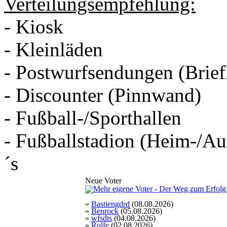
Verteilungsempfehlung:
- Kiosk
- Kleinläden
- Postwurfsendungen (Brief
- Discounter (Pinnwand)
- Fußball-/Sporthallen
- Fußballstadion (Heim-/Au
´s
Neue Voter
»
Bastiengdrd
(08.08.2026)
»
Benrock
(05.08.2026)
»
wfsdts
(04.08.2026)
»
Rolfe
(02.08.2026)