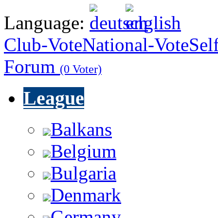
Language:
Club-Vote
National-Vote
Sel
Forum
(0 Voter)
League
Balkans
Belgium
Bulgaria
Denmark
Germany