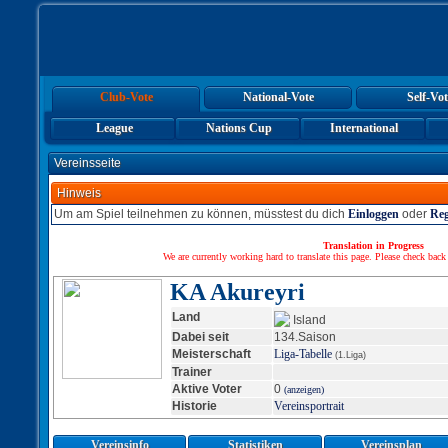
Club-Vote
National-Vote
Self-Vot
League
Nations Cup
International
Vereinsseite
Hinweis
Um am Spiel teilnehmen zu können, müsstest du dich
Einloggen
oder
Reg
Translation in Progress
We are currently working hard to translate this page. Please check back
KA Akureyri
Land
Island
Dabei seit
134.Saison
Meisterschaft
Liga-Tabelle
(1.Liga)
Trainer
Aktive Voter
0
(anzeigen)
Historie
Vereinsportrait
Vereinsinfo
Statistiken
Vereinsplan