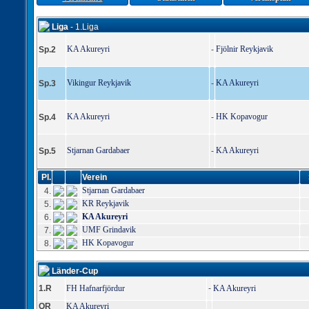
Liga
- 1.Liga
KA Akureyri
Fjölnir Reykjavik
Sp.2
-
Vikingur Reykjavik
KA Akureyri
Sp.3
-
KA Akureyri
HK Kopavogur
Sp.4
-
Stjarnan Gardabaer
KA Akureyri
Sp.5
-
Pl.
Verein
Stjarnan Gardabaer
4.
KR Reykjavik
5.
KA Akureyri
6.
UMF Grindavik
7.
HK Kopavogur
8.
Länder-Cup
1.R
FH Hafnarfjördur
-
KA Akureyri
QR
KA Akureyri