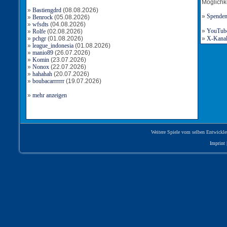
Möglichk
»
Bastiengdrd
(08.08.2026)
»
Spende
»
Benrock
(05.08.2026)
»
wfsdts
(04.08.2026)
»
YouTube-
»
Rolfe
(02.08.2026)
»
pchgr
(01.08.2026)
»
X-Kanal 
»
league_indonesia
(01.08.2026)
»
manio89
(26.07.2026)
»
Komin
(23.07.2026)
»
Nonox
(22.07.2026)
»
hahahah
(20.07.2026)
»
boubacarrrrrr
(19.07.2026)
»
mehr anzeigen
Weitere Spiele vom selben Entwickle
Imprint