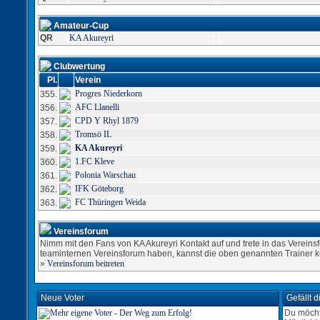
Amateur-Cup
QR
KA Akureyri
Clubwertung
Pl.
Verein
Progres Niederkorn
355.
AFC Llanelli
356.
CPD Y Rhyl 1879
357.
Tromsö IL
358.
KA Akureyri
359.
1.FC Kleve
360.
Polonia Warschau
361.
IFK Göteborg
362.
FC Thüringen Weida
363.
Vereinsforum
Nimm mit den Fans von KA Akureyri Kontakt auf und trete in das Vereins
teaminternen Vereinsforum haben, kannst die oben genannten Trainer k
»
Vereinsforum beitreten
Neue Voter
Gefällt 
Du möcht