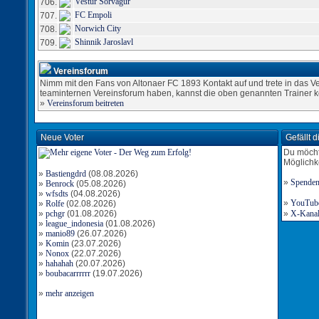
Vestur Sörvagur
706.
FC Empoli
707.
Norwich City
708.
Shinnik Jaroslavl
709.
Vereinsforum
Nimm mit den Fans von Altonaer FC 1893 Kontakt auf und trete in das Ve
teaminternen Vereinsforum haben, kannst die oben genannten Trainer k
»
Vereinsforum beitreten
Neue Voter
Gefällt 
Du möcht
Möglichk
»
Bastiengdrd
(08.08.2026)
»
Spende
»
Benrock
(05.08.2026)
»
wfsdts
(04.08.2026)
»
YouTube-
»
Rolfe
(02.08.2026)
»
pchgr
(01.08.2026)
»
X-Kanal 
»
league_indonesia
(01.08.2026)
»
manio89
(26.07.2026)
»
Komin
(23.07.2026)
»
Nonox
(22.07.2026)
»
hahahah
(20.07.2026)
»
boubacarrrrrr
(19.07.2026)
»
mehr anzeigen