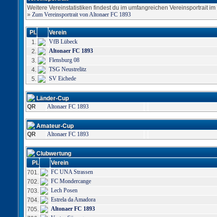
Weitere Vereinstatistiken findest du im umfangreichen Vereinsportrait im S
»
Zum Vereinsportrait von Altonaer FC 1893
Pl.
Verein
VfB Lübeck
1.
Altonaer FC 1893
2.
Flensburg 08
3.
TSG Neustrelitz
4.
SV Eichede
5.
Länder-Cup
QR
Altonaer FC 1893
Amateur-Cup
QR
Altonaer FC 1893
Clubwertung
Pl.
Verein
FC UNA Strassen
701.
FC Mondercange
702.
Lech Posen
703.
Estrela da Amadora
704.
Altonaer FC 1893
705.