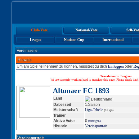
Club-Vote
National-Vote
Self-Vot
League
Nations Cup
International
Vereinsseite
Hinweis
Um am Spiel teilnehmen zu können, müsstest du dich
Einloggen
oder
Reg
Translation in Progress
We are currently working hard to translate this page. Please check back
Altonaer FC 1893
Land
Deutschland
Dabei seit
1.Saison
Meisterschaft
Liga-Tabelle
(6.Liga)
Trainer
Aktive Voter
0
(anzeigen)
Historie
Vereinsportrait
Vereinsportrait