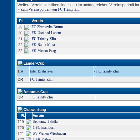
Weitere Vereinstatistiken findest du im umfangreichen Vereinsportrait im S
»
Zum Vereinsportrait von FC Trinity Zlin
Pl.
Verein
FC Zbrojovka Brünn
19.
FK Usti nad Labem
20.
FC Trinity Zlin
21.
FK Banik Most
22.
FK Meteor Prag
23.
Länder-Cup
1.R
Inter Bratislava
-
FC Trinity Zlin
QR
FC Trinity Zlin
Amateur-Cup
QR
FC Trinity Zlin
Clubwertung
Pl.
Verein
Septemwri Sofia
719.
1.FC Eschborn
720.
SV Wehen Wiesbaden
721.
1.FK Pribram
722.