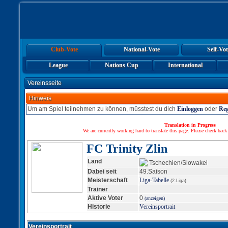
Club-Vote
National-Vote
Self-Vot
League
Nations Cup
International
Vereinsseite
Hinweis
Um am Spiel teilnehmen zu können, müsstest du dich
Einloggen
oder
Reg
Translation in Progress
We are currently working hard to translate this page. Please check back
FC Trinity Zlin
Land
Tschechien/Slowakei
Dabei seit
49.Saison
Meisterschaft
Liga-Tabelle
(2.Liga)
Trainer
Aktive Voter
0
(anzeigen)
Historie
Vereinsportrait
Vereinsportrait