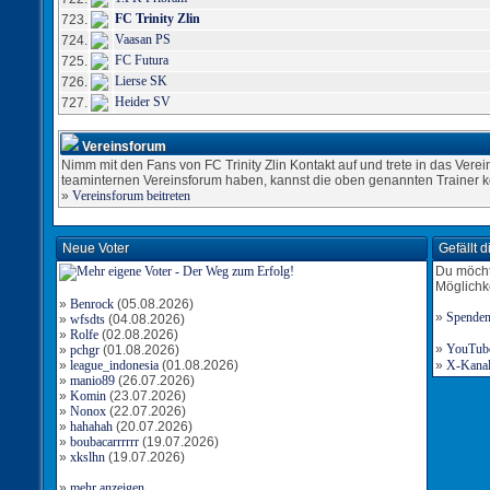
FC Trinity Zlin
723.
Vaasan PS
724.
FC Futura
725.
Lierse SK
726.
Heider SV
727.
Vereinsforum
Nimm mit den Fans von FC Trinity Zlin Kontakt auf und trete in das Vere
teaminternen Vereinsforum haben, kannst die oben genannten Trainer k
»
Vereinsforum beitreten
Neue Voter
Gefällt 
Du möcht
Möglichk
»
Benrock
(05.08.2026)
»
Spende
»
wfsdts
(04.08.2026)
»
Rolfe
(02.08.2026)
»
YouTube-
»
pchgr
(01.08.2026)
»
league_indonesia
(01.08.2026)
»
X-Kanal 
»
manio89
(26.07.2026)
»
Komin
(23.07.2026)
»
Nonox
(22.07.2026)
»
hahahah
(20.07.2026)
»
boubacarrrrrr
(19.07.2026)
»
xkslhn
(19.07.2026)
»
mehr anzeigen