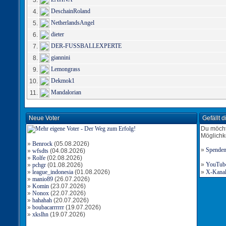
3.
DeschainRoland
4.
NetherlandsAngel
5.
dieter
6.
DER-FUSSBALLEXPERTE
7.
giannini
8.
Lemongrass
9.
Dekmok1
10.
Mandalorian
11.
Neue Voter
Gefällt 
Du möcht
Möglichk
»
Benrock
(05.08.2026)
»
Spende
»
wfsdts
(04.08.2026)
»
Rolfe
(02.08.2026)
»
YouTube-
»
pchgr
(01.08.2026)
»
league_indonesia
(01.08.2026)
»
X-Kanal 
»
manio89
(26.07.2026)
»
Komin
(23.07.2026)
»
Nonox
(22.07.2026)
»
hahahah
(20.07.2026)
»
boubacarrrrrr
(19.07.2026)
»
xkslhn
(19.07.2026)