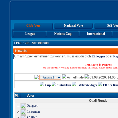
Club-Vote
National-Vote
Self-Vot
League
Nations Cup
International
FBNL-Cup - Achtelfinale
Hinweis
Um am Spiel teilnehmen zu können, müsstest du dich
Einloggen
oder
Reg
Translation in Progress
We are currently working hard to translate this page. Please check back
Achtelfinale
09.08.2026, 14:00 
Cup
Statistiken
Titelverteidiger
Elf der Ru
Pl.
Voter
Quali-Runde
Dungeon
1.
LisaAmon
2.
ZAHNA