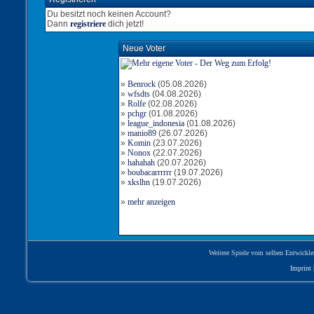
Du besitzt noch keinen Account?
Dann
registriere
dich jetzt!
Neue Voter
»
Benrock
(05.08.2026)
»
wfsdts
(04.08.2026)
»
Rolfe
(02.08.2026)
»
pchgr
(01.08.2026)
»
league_indonesia
(01.08.2026)
»
manio89
(26.07.2026)
»
Komin
(23.07.2026)
»
Nonox
(22.07.2026)
»
hahahah
(20.07.2026)
»
boubacarrrrrr
(19.07.2026)
»
xkslhn
(19.07.2026)
»
mehr anzeigen
Weitere Spiele vom selben Entwickle
Imprint