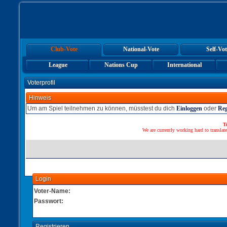
Club-Vote
National-Vote
Self-Vot
League
Nations Cup
International
Voterprofil
Hinweis
Um am Spiel teilnehmen zu können, müsstest du dich
Einloggen
oder
Reg
T
We are currently working hard to translate
Login
Voter-Name:
Passwort:
Registrieren