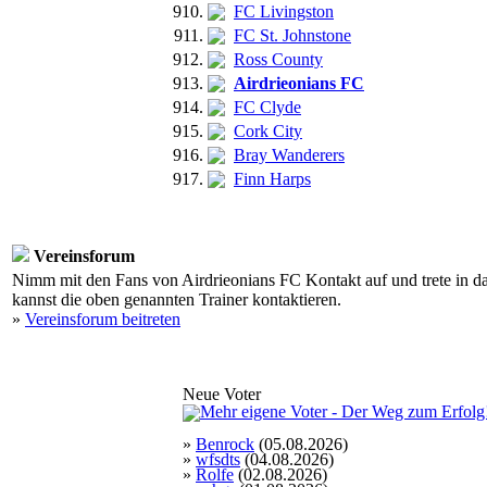
910.
FC Livingston
911.
FC St. Johnstone
912.
Ross County
913.
Airdrieonians FC
914.
FC Clyde
915.
Cork City
916.
Bray Wanderers
917.
Finn Harps
Vereinsforum
Nimm mit den Fans von Airdrieonians FC Kontakt auf und trete in da
kannst die oben genannten Trainer kontaktieren.
»
Vereinsforum beitreten
Neue Voter
»
Benrock
(05.08.2026)
»
wfsdts
(04.08.2026)
»
Rolfe
(02.08.2026)