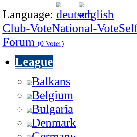
Language:
Club-Vote
National-Vote
Sel
Forum
(0 Voter)
League
Balkans
Belgium
Bulgaria
Denmark
Germany