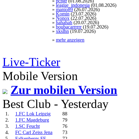
»
pchgr
(01.08.2026)
»
league_indonesia
(01.08.2026)
»
manio89
(26.07.2026)
»
Komin
(23.07.2026)
»
Nonox
(22.07.2026)
»
hahahah
(20.07.2026)
»
boubacarrrrrr
(19.07.2026)
»
xkslhn
(19.07.2026)
»
mehr anzeigen
Live-Ticker
Mobile Version
Zur mobilen Version
Best Club - Yesterday
1.
1.FC Lok Leipzig
88
2.
1.FC Magdeburg
79
3.
1.SC Feucht
76
4.
FC Carl Zeiss Jena
73
5.
Falkenbergs FF
72