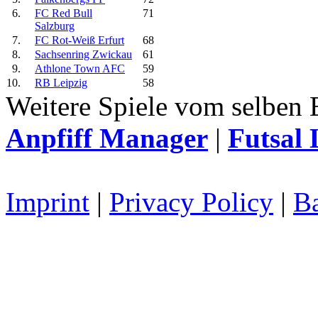
6.
FC Red Bull
71
Salzburg
7.
FC Rot-Weiß Erfurt
68
8.
Sachsenring Zwickau
61
9.
Athlone Town AFC
59
10.
RB Leipzig
58
Weitere Spiele vom selben 
Anpfiff Manager
|
Futsal 
Imprint
|
Privacy Policy
|
Ba