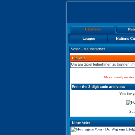
Club-Vote
Nati
League
Nations C
Voten - Meisterschaft
Hinweis
Um am Spiel teilnehmen zu können, mü
We are currently working 
Enter the 3-digit code and vote:
Vote for y
St.
Neue Voter