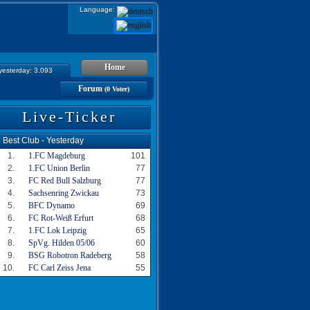
Language:
Home
 yesterday: 3.093
Forum
(0 Voter)
Live-Ticker
Best Club - Yesterday
1.
1.FC Magdeburg
101
2.
1.FC Union Berlin
77
3.
FC Red Bull Salzburg
77
4.
Sachsenring Zwickau
73
5.
BFC Dynamo
69
6.
FC Rot-Weiß Erfurt
68
7.
1.FC Lok Leipzig
65
8.
SpVg. Hilden 05/06
60
9.
BSG Robotron Radeberg
58
10.
FC Carl Zeiss Jena
55