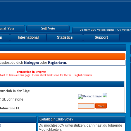
onal-Vote
Self-Vote
26 from 329 Voters online | CV-Votes
up
International
Statistics
Support
sstest du dich
Einloggen
oder
Registrieren
.
Translation in Progress
hard to translate this page. Please check back soon for the full English version.
our club in der Liga:
 Johnstone FC
Gefällt dir Club-Vote?
Du möchtest CV unterstützen, dann hast du folgende
Möglichkeiten: