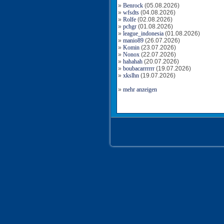
»
Benrock
(05.08.2026)
»
wfsdts
(04.08.2026)
»
Rolfe
(02.08.2026)
»
pchgr
(01.08.2026)
»
league_indonesia
(01.08.2026)
»
manio89
(26.07.2026)
»
Komin
(23.07.2026)
»
Nonox
(22.07.2026)
»
hahahah
(20.07.2026)
»
boubacarrrrrr
(19.07.2026)
»
xkslhn
(19.07.2026)
»
mehr anzeigen