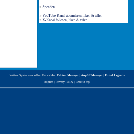
»
Spenden
»
YouTube-Kanal abonnieren, liken & teilen
»
X-Kanal follown, liken & teilen
Weitere Spiele vom selben Entwickler:
Peloton Manager
|
Anpfiff Manager
|
Futsal Legends
Imprint
|
Privacy Policy
|
Back to top