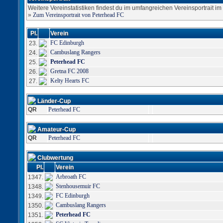
Weitere Vereinstatistiken findest du im umfangreichen Vereinsportrait im S
»
Zum Vereinsportrait von Peterhead FC
Pl.
Verein
FC Edinburgh
23.
Cambuslang Rangers
24.
Peterhead FC
25.
Gretna FC 2008
26.
Kelty Hearts FC
27.
Länder-Cup
QR
Peterhead FC
Amateur-Cup
QR
Peterhead FC
Clubwertung
Pl.
Verein
Arbroath FC
1347.
Stenhousemuir FC
1348.
FC Edinburgh
1349.
Cambuslang Rangers
1350.
Peterhead FC
1351.