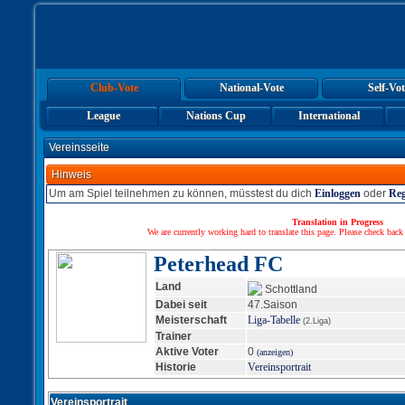
Club-Vote
National-Vote
Self-Vot
League
Nations Cup
International
Vereinsseite
Hinweis
Um am Spiel teilnehmen zu können, müsstest du dich
Einloggen
oder
Reg
Translation in Progress
We are currently working hard to translate this page. Please check back
Peterhead FC
Land
Schottland
Dabei seit
47.Saison
Meisterschaft
Liga-Tabelle
(2.Liga)
Trainer
Aktive Voter
0
(anzeigen)
Historie
Vereinsportrait
Vereinsportrait