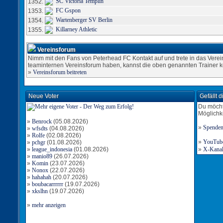
SC Victoria Templin
1352.
FC Gspon
1353.
Wartenberger SV Berlin
1354.
Killarney Athletic
1355.
Vereinsforum
Nimm mit den Fans von Peterhead FC Kontakt auf und trete in das Verei
teaminternen Vereinsforum haben, kannst die oben genannten Trainer k
»
Vereinsforum beitreten
Neue Voter
Gefällt 
Du möcht
Möglichk
»
Benrock
(05.08.2026)
»
Spende
»
wfsdts
(04.08.2026)
»
Rolfe
(02.08.2026)
»
YouTube-
»
pchgr
(01.08.2026)
»
league_indonesia
(01.08.2026)
»
X-Kanal 
»
manio89
(26.07.2026)
»
Komin
(23.07.2026)
»
Nonox
(22.07.2026)
»
hahahah
(20.07.2026)
»
boubacarrrrrr
(19.07.2026)
»
xkslhn
(19.07.2026)
»
mehr anzeigen