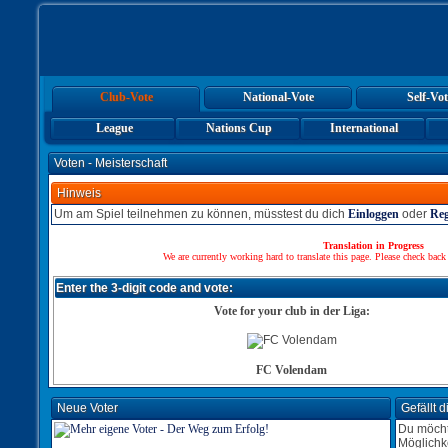
Club-Vote
National-Vote
Self-Vot
League
Nations Cup
International
Voten - Meisterschaft
Hinweis
Um am Spiel teilnehmen zu können, müsstest du dich
Einloggen
oder
Reg
Translation in Progress
We are currently working hard to translate this page. Please check back
Enter the 3-digit code and vote:
Vote for your club in der Liga:
FC Volendam
Neue Voter
Gefällt 
Du möcht
Möglichk