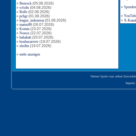
»
Benrock
(05.08.2026)
»
Spende
»
wfsdts
(04.08.2026)
»
Rolfe
(02.08.2026)
»
YouTube-
»
pchgr
(01.08.2026)
»
league_indonesia
(01.08.2026)
»
X-Kanal 
»
manio89
(26.07.2026)
»
Komin
(23.07.2026)
»
Nonox
(22.07.2026)
»
hahahah
(20.07.2026)
»
boubacarrrrrr
(19.07.2026)
»
xkslhn
(19.07.2026)
»
mehr anzeigen
Weitere Spiele vom selben Entwickle
Imprint