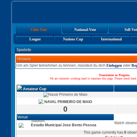
Club-Vote
National-Vote
Self-Vot
League
Nations Cup
International
Spielinfo
Hinweis
Um am Spiel teilnehmen zu können, müsstest du dich
Einloggen
oder
Reg
Translation in Progress
We are currently working hard to translate this page. Please check back
Amateur Cup
NAVAL PRIMEIRO DE MAIO
0
Venue
Stadium:
Match observ
Estadio Municipal Jose Bento Pessoa
This game currently has
0
obser