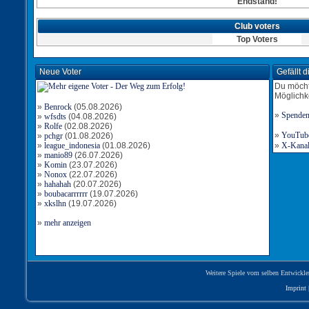
Endstand!
Club voters
Top Voters
Neue Voter
Gefällt 
Du möcht
Möglichk
»
Benrock
(05.08.2026)
»
Spende
»
wfsdts
(04.08.2026)
»
Rolfe
(02.08.2026)
»
YouTube-
»
pchgr
(01.08.2026)
»
league_indonesia
(01.08.2026)
»
X-Kanal 
»
manio89
(26.07.2026)
»
Komin
(23.07.2026)
»
Nonox
(22.07.2026)
»
hahahah
(20.07.2026)
»
boubacarrrrrr
(19.07.2026)
»
xkslhn
(19.07.2026)
»
mehr anzeigen
Weitere Spiele vom selben Entwickle
Imprint