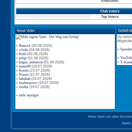
Endstand!
Club voters
Top Voters
Neue Voter
Gefällt 
Du möcht
Möglichk
»
Benrock
(05.08.2026)
»
Spende
»
wfsdts
(04.08.2026)
»
Rolfe
(02.08.2026)
»
YouTube-
»
pchgr
(01.08.2026)
»
league_indonesia
(01.08.2026)
»
X-Kanal 
»
manio89
(26.07.2026)
»
Komin
(23.07.2026)
»
Nonox
(22.07.2026)
»
hahahah
(20.07.2026)
»
boubacarrrrrr
(19.07.2026)
»
xkslhn
(19.07.2026)
»
mehr anzeigen
Weitere Spiele vom selben Entwickle
Imprint