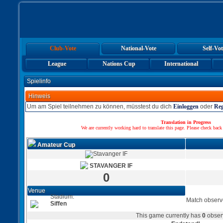
Club-Vote
National-Vote
Self-Vot
League
Nations Cup
International
Spielinfo
Hinweis
Um am Spiel teilnehmen zu können, müsstest du dich
Einloggen
oder
Reg
Translation in Progress
We are currently working hard to translate this page. Please check back
Amateur Cup
STAVANGER IF
0
Venue
Stadium:
Match observ
Siffen
This game currently has
0
obser