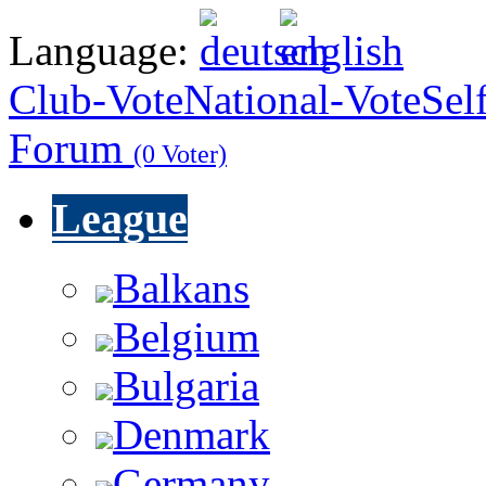
Language:
Club-Vote
National-Vote
Sel
Forum
(0 Voter)
League
Balkans
Belgium
Bulgaria
Denmark
Germany