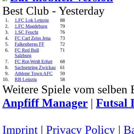
Best Club - Yesterday
1.
1.FC Lok Leipzig
88
2.
1.FC Magdeburg
79
3.
1.SC Feucht
76
4.
FC Carl Zeiss Jena
73
5.
Falkenbergs FF
72
6.
FC Red Bull
71
Salzburg
7.
FC Rot-Weiß Erfurt
68
8.
Sachsenring Zwickau
61
9.
Athlone Town AFC
59
10.
RB Leipzig
58
Weitere Spiele vom selben 
Anpfiff Manager
|
Futsal 
Imprint
|
Privacy Policy
|
Ba