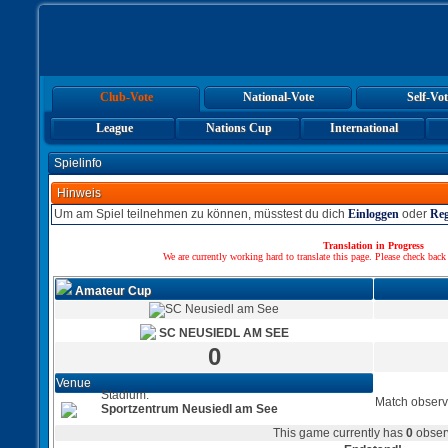
Club-Vote
National-Vote
Self-Vot
League
Nations Cup
International
Spielinfo
Hinweis
Um am Spiel teilnehmen zu können, müsstest du dich
Einloggen
oder
Reg
Translation in Progress
We are currently working hard to translate this page. Please check back
Amateur Cup
SC NEUSIEDL AM SEE
0
Venue
Stadium:
Match observ
Sportzentrum Neusiedl am See
This game currently has
0
obser