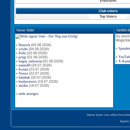
Endstand!
Club voters
Top Voters
Neue Voter
Gefällt 
Du möcht
Möglichk
»
Benrock
(05.08.2026)
»
Spende
»
wfsdts
(04.08.2026)
»
Rolfe
(02.08.2026)
»
YouTube-
»
pchgr
(01.08.2026)
»
league_indonesia
(01.08.2026)
»
X-Kanal 
»
manio89
(26.07.2026)
»
Komin
(23.07.2026)
»
Nonox
(22.07.2026)
»
hahahah
(20.07.2026)
»
boubacarrrrrr
(19.07.2026)
»
xkslhn
(19.07.2026)
»
mehr anzeigen
Weitere Spiele vom selben Entwickle
Imprint