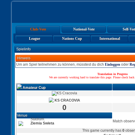
Club-Vote
National-Vote
Self-Vot
League
Nations Cup
International
Spielinfo
Hinweis
Um am Spiel teilnehmen zu können, müsstest du dich
Einloggen
oder
Reg
Translation in Progress
We are currently working hard to translate this page. Please check back
Amateur Cup
KS CRACOVIA
0
Venue
Stadium:
Match observ
Ziemia Swieta
This game currently has
0
obser