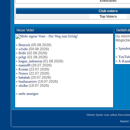
Endstand!
Club voters
Top Voters
Neue Voter
Gefällt 
Du möcht
Möglichk
»
Benrock
(05.08.2026)
»
Spende
»
wfsdts
(04.08.2026)
»
Rolfe
(02.08.2026)
»
YouTube-
»
pchgr
(01.08.2026)
»
league_indonesia
(01.08.2026)
»
X-Kanal 
»
manio89
(26.07.2026)
»
Komin
(23.07.2026)
»
Nonox
(22.07.2026)
»
hahahah
(20.07.2026)
»
boubacarrrrrr
(19.07.2026)
»
xkslhn
(19.07.2026)
»
mehr anzeigen
Weitere Spiele vom selben Entwickle
Imprint