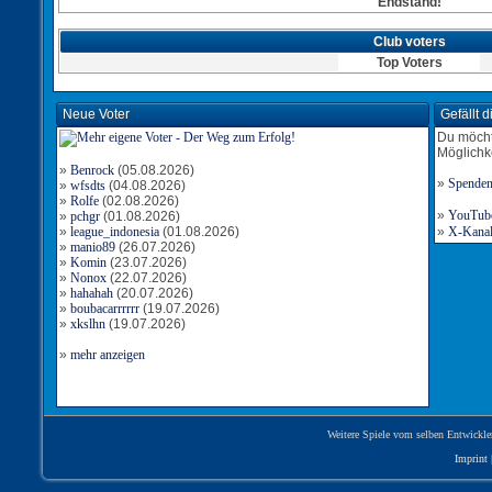
Endstand!
Club voters
Top Voters
Neue Voter
Gefällt 
Du möcht
Möglichk
»
Benrock
(05.08.2026)
»
Spende
»
wfsdts
(04.08.2026)
»
Rolfe
(02.08.2026)
»
YouTube-
»
pchgr
(01.08.2026)
»
league_indonesia
(01.08.2026)
»
X-Kanal 
»
manio89
(26.07.2026)
»
Komin
(23.07.2026)
»
Nonox
(22.07.2026)
»
hahahah
(20.07.2026)
»
boubacarrrrrr
(19.07.2026)
»
xkslhn
(19.07.2026)
»
mehr anzeigen
Weitere Spiele vom selben Entwickle
Imprint