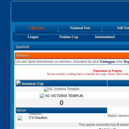
Club-Vote
National-Vote
Self-Vot
League
Nations Cup
International
Spielinfo
Hinweis
Um am Spiel teilnehmen zu können, müsstest du dich
Einloggen
oder
Reg
Translation in Progress
We are currently working hard to translate this page. Please check back
Amateur Cup
SC VICTORIA TEMPLIN
0
Venue
Stadium:
Match observ
CV-Stadion
This game currently has
0
obser