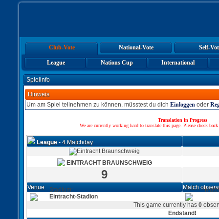
Club-Vote
National-Vote
Self-Vot
League
Nations Cup
International
Spielinfo
Hinweis
Um am Spiel teilnehmen zu können, müsstest du dich
Einloggen
oder
Reg
Translation in Progress
We are currently working hard to translate this page. Please check back
League
- 4.Matchday
EINTRACHT BRAUNSCHWEIG
9
Venue
Match observ
Stadium:
Matc
Eintracht-Stadion
This game currently has
0
obser
Endstand!