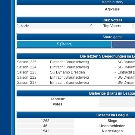
Match history
ANPFIFF
Club voters
1.
buche
9
Top Voters
1
Share game
X (Twitter)
Die letzten 5 Begegnungen im 
Saison: 225
Eintracht Braunschweig
-
SG Dynam
Saison: 224
Eintracht Braunschweig
-
SG Dynam
Saison: 223
SG Dynamo Dresden
-
Eintracht
Saison: 222
Eintracht Braunschweig
-
SG Dynam
Saison: 217
Eintracht Braunschweig
-
SG Dynam
Bisherige Bilanz im Leagu
Tendenz
Votes
Gesamt im League
1268
Siege
46
Unentschieden
1542
Niederlagen