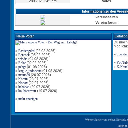
289.732 : 345.775
Votes
Informationen zu den Verein
Vereinsseiten
Vereinsforum
Neue Voter
Gefällt 
Du möcht
Möglichk
»
Bastiengdrd
(08.08.2026)
»
Spende
»
Benrock
(05.08.2026)
»
wfsdts
(04.08.2026)
»
YouTube-
»
Rolfe
(02.08.2026)
»
pchgr
(01.08.2026)
»
X-Kanal 
»
league_indonesia
(01.08.2026)
»
manio89
(26.07.2026)
»
Komin
(23.07.2026)
»
Nonox
(22.07.2026)
»
hahahah
(20.07.2026)
»
boubacarrrrrr
(19.07.2026)
»
mehr anzeigen
Weitere Spiele vom selben Entwickle
Imprint