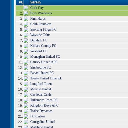
Pl.
Verein
Cork City
1.
Bray Wanderers
2.
Finn Harps
3.
Cobh Ramblers
4.
Sporting Fingal FC
5.
Wayside Celtic
6.
Dundalk FC
7.
Kildare County FC
8.
Wexford FC
9.
Monaghan United FC
10.
Carrick United AFC
11.
Shelbourne FC
12.
Fanad United FC
13.
Treaty United Limerick
14.
Longford Town
15.
Mervue United
16.
Castlebar Celtic
17.
Tullamore Town FC
18.
Kingdom Boys AFC
19.
Tralee Dynamos
20.
FC Carlow
21.
Carrigaline United
22.
Malahide United
23.