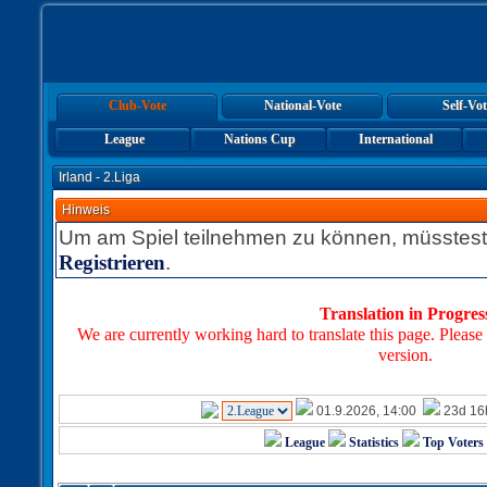
Club-Vote
National-Vote
Self-Vot
League
Nations Cup
International
Irland - 2.Liga
Hinweis
Um am Spiel teilnehmen zu können, müsstest
.
Registrieren
Translation in Progres
We are currently working hard to translate this page. Please
version.
01.9.2026, 14:00
23d 16
League
Statistics
Top Voters