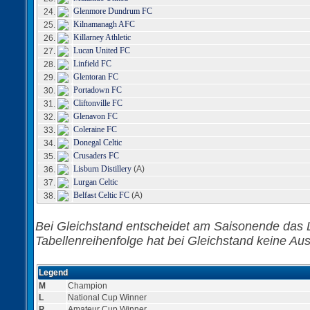
Glenmore Dundrum FC
24.
Kilnamanagh AFC
25.
Killarney Athletic
26.
Lucan United FC
27.
Linfield FC
28.
Glentoran FC
29.
Portadown FC
30.
Cliftonville FC
31.
Glenavon FC
32.
Coleraine FC
33.
Donegal Celtic
34.
Crusaders FC
35.
Lisburn Distillery
(A)
36.
Lurgan Celtic
37.
Belfast Celtic FC
(A)
38.
Bei Gleichstand entscheidet am Saisonende das L
Tabellenreihenfolge hat bei Gleichstand keine Aus
Legend
M
Champion
L
National Cup Winner
P
Amateur Cup Winner