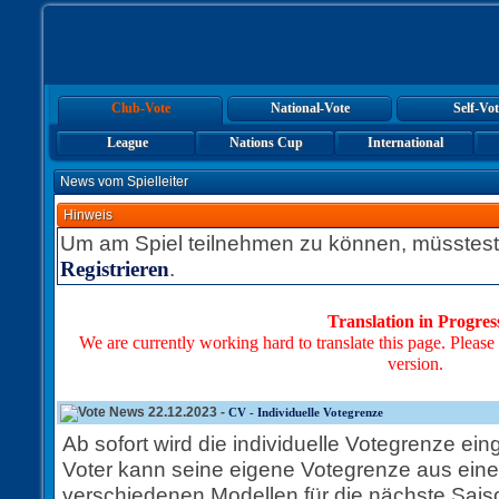
Club-Vote
National-Vote
Self-Vot
League
Nations Cup
International
News vom Spielleiter
Hinweis
Um am Spiel teilnehmen zu können, müsstest
.
Registrieren
Translation in Progres
We are currently working hard to translate this page. Please
version.
22.12.2023 -
CV - Individuelle Votegrenze
Ab sofort wird die individuelle Votegrenze ein
Voter kann seine eigene Votegrenze aus ein
verschiedenen Modellen für die nächste Saiso