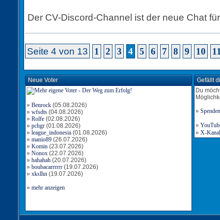
Der CV-Discord-Channel ist der neue Chat für 
Seite 4 von 13
1
2
3
4
5
6
7
8
9
10
1
Neue Voter
Gefällt 
Du möcht
Möglichk
»
Benrock
(05.08.2026)
»
Spende
»
wfsdts
(04.08.2026)
»
Rolfe
(02.08.2026)
»
YouTube-
»
pchgr
(01.08.2026)
»
league_indonesia
(01.08.2026)
»
X-Kanal 
»
manio89
(26.07.2026)
»
Komin
(23.07.2026)
»
Nonox
(22.07.2026)
»
hahahah
(20.07.2026)
»
boubacarrrrrr
(19.07.2026)
»
xkslhn
(19.07.2026)
»
mehr anzeigen