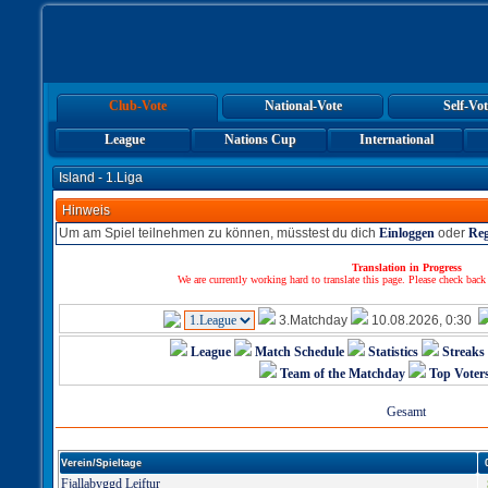
Club-Vote
National-Vote
Self-Vot
League
Nations Cup
International
Island - 1.Liga
Hinweis
Um am Spiel teilnehmen zu können, müsstest du dich
Einloggen
oder
Reg
Translation in Progress
We are currently working hard to translate this page. Please check back
3.Matchday
10.08.2026, 0:30
League
Match Schedule
Statistics
Streaks
Team of the Matchday
Top Voter
Gesamt
Verein/Spieltage
Fjallabyggd Leiftur