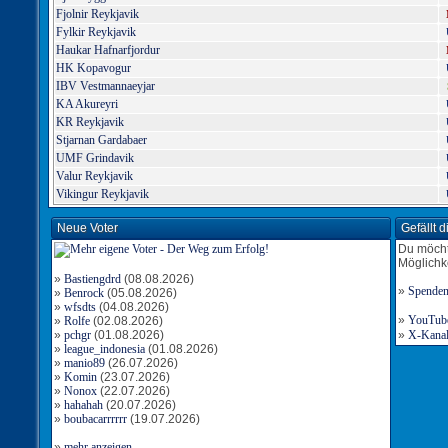
Fjolnir Reykjavik
Fylkir Reykjavik
Haukar Hafnarfjordur
HK Kopavogur
IBV Vestmannaeyjar
KA Akureyri
KR Reykjavik
Stjarnan Gardabaer
UMF Grindavik
Valur Reykjavik
Vikingur Reykjavik
Neue Voter
Gefällt 
Du möcht
Möglichk
»
Bastiengdrd
(08.08.2026)
»
Spende
»
Benrock
(05.08.2026)
»
wfsdts
(04.08.2026)
»
YouTube-
»
Rolfe
(02.08.2026)
»
pchgr
(01.08.2026)
»
X-Kanal 
»
league_indonesia
(01.08.2026)
»
manio89
(26.07.2026)
»
Komin
(23.07.2026)
»
Nonox
(22.07.2026)
»
hahahah
(20.07.2026)
»
boubacarrrrrr
(19.07.2026)
»
mehr anzeigen