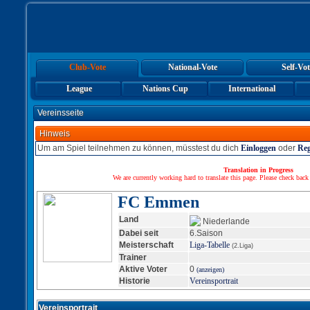
Club-Vote
National-Vote
Self-Vot
League
Nations Cup
International
Vereinsseite
Hinweis
Um am Spiel teilnehmen zu können, müsstest du dich
Einloggen
oder
Reg
Translation in Progress
We are currently working hard to translate this page. Please check back
FC Emmen
Land
Niederlande
Dabei seit
6.Saison
Meisterschaft
Liga-Tabelle
(2.Liga)
Trainer
Aktive Voter
0
(anzeigen)
Historie
Vereinsportrait
Vereinsportrait