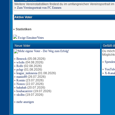
Weitere Vereinstatistiken findest du im umfangreichen Vereinsportrait im S
»
Zum Vereinsportrait von FC Emmen
Aktive Voter
» Statistiken
Ewige Einsätze/Votes
Neue Voter
Gefällt 
Du möcht
Möglichk
»
Benrock
(05.08.2026)
»
Spende
»
wfsdts
(04.08.2026)
»
Rolfe
(02.08.2026)
»
YouTube-
»
pchgr
(01.08.2026)
»
league_indonesia
(01.08.2026)
»
X-Kanal 
»
manio89
(26.07.2026)
»
Komin
(23.07.2026)
»
Nonox
(22.07.2026)
»
hahahah
(20.07.2026)
»
boubacarrrrrr
(19.07.2026)
»
xkslhn
(19.07.2026)
»
mehr anzeigen