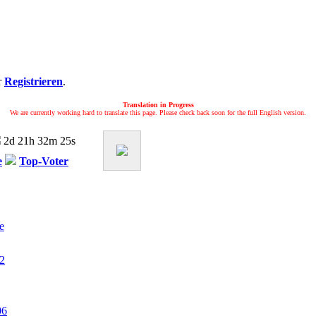
r
Registrieren
.
Translation in Progress
We are currently working hard to translate this page. Please check back soon for the full English version.
2d 21h 32m 25s
e
Top-Voter
e
2
06