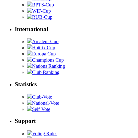
BPTS-Cup
WIF-Cup
RUB-Cup
International
Amateur Cup
Hattrix Cup
Europa Cup
Champions Cup
Nations Ranking
Club Ranking
Statistics
Club-Vote
National-Vote
Self-Vote
Support
Voting Rules