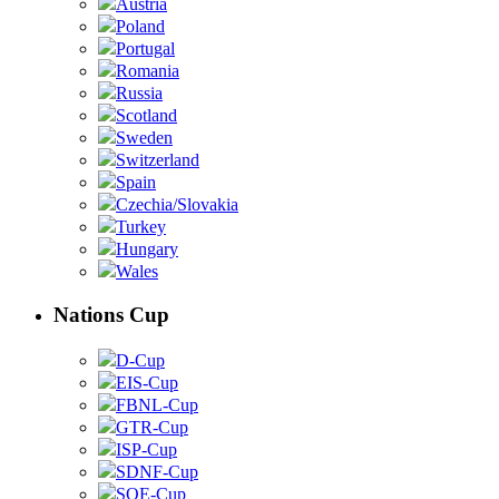
Austria
Poland
Portugal
Romania
Russia
Scotland
Sweden
Switzerland
Spain
Czechia/Slovakia
Turkey
Hungary
Wales
Nations Cup
D-Cup
EIS-Cup
FBNL-Cup
GTR-Cup
ISP-Cup
SDNF-Cup
SOE-Cup