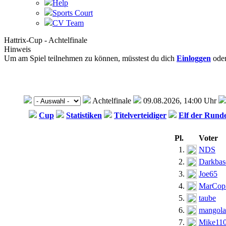
Help
Sports Court
CV Team
Hattrix-Cup - Achtelfinale
Hinweis
Um am Spiel teilnehmen zu können, müsstest du dich
Einloggen
ode
Achtelfinale
09.08.2026, 14:00 Uhr
Cup
Statistiken
Titelverteidiger
Elf der Rund
Pl.
Voter
1.
NDS
2.
Darkbas
3.
Joe65
4.
MarCop
5.
taube
6.
mangola
7.
Mike11