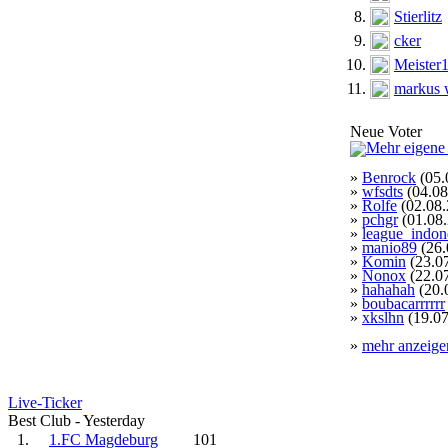
8.
Stierlitz
9.
cker
10.
Meister
11.
markus 
Neue Voter
»
Benrock
(05.
»
wfsdts
(04.08
»
Rolfe
(02.08.
»
pchgr
(01.08
»
league_indon
»
manio89
(26.
»
Komin
(23.0
»
Nonox
(22.0
»
hahahah
(20.
»
boubacarrrrrr
»
xkslhn
(19.07
»
mehr anzeige
Live-Ticker
Best Club - Yesterday
1.
1.FC Magdeburg
101