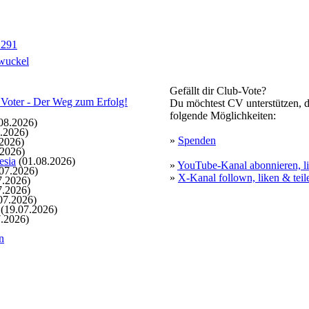
1291
wuckel
Gefällt dir Club-Vote?
Du möchtest CV unterstützen, d
folgende Möglichkeiten:
08.2026)
.2026)
»
Spenden
2026)
.2026)
esia
(01.08.2026)
»
YouTube-Kanal abonnieren, li
07.2026)
»
X-Kanal follown, liken & teil
7.2026)
7.2026)
07.2026)
(19.07.2026)
.2026)
n