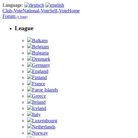
Language:
Club-Vote
National-Vote
Self-Vote
Home
Forum
(1 Voter)
League
Balkans
Belgium
Bulgaria
Denmark
Germany
England
Finland
France
Faroe Islands
Greece
Ireland
Iceland
Italy
Luxembourg
Netherlands
Norway