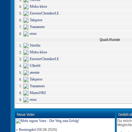
3.
Mirko-klose
4.
EisernerChemikerLE
5.
Talsperre
6.
Yamamoto
7.
ernst
8.
Quali-Runde
Stierlitz
1.
Mirko-klose
2.
EisernerChemikerLE
3.
Uller64
4.
anemie
5.
Talsperre
6.
Yamamoto
7.
Manni1902
8.
ernst
9.
Neue Voter
Gefällt 
Du möcht
Möglichk
»
Bastiengdrd
(08.08.2026)