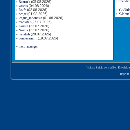
»
Spende
»
Benrock
(05.08.2026)
»
wfsdts
(04.08.2026)
»
YouTube-
»
Rolfe
(02.08.2026)
»
pchgr
(01.08.2026)
»
X-Kanal 
»
league_indonesia
(01.08.2026)
»
manio89
(26.07.2026)
»
Komin
(23.07.2026)
»
Nonox
(22.07.2026)
»
hahahah
(20.07.2026)
»
boubacarrrrrr
(19.07.2026)
»
mehr anzeigen
Weitere Spiele vom selben Entwickle
Imprint