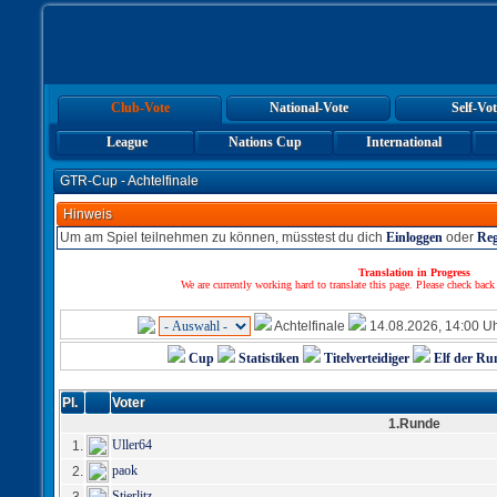
Club-Vote
National-Vote
Self-Vot
League
Nations Cup
International
GTR-Cup - Achtelfinale
Hinweis
Um am Spiel teilnehmen zu können, müsstest du dich
Einloggen
oder
Reg
Translation in Progress
We are currently working hard to translate this page. Please check back
Achtelfinale
14.08.2026, 14:00 U
Cup
Statistiken
Titelverteidiger
Elf der Ru
Pl.
Voter
1.Runde
Uller64
1.
paok
2.
Stierlitz