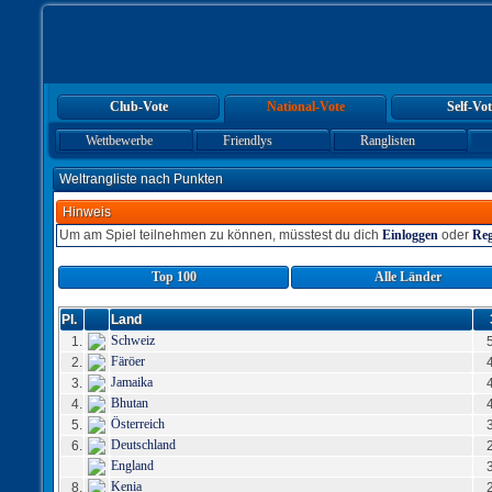
Club-Vote
National-Vote
Self-Vot
Wettbewerbe
Friendlys
Ranglisten
Weltrangliste nach Punkten
Hinweis
Um am Spiel teilnehmen zu können, müsstest du dich
Einloggen
oder
Reg
Top 100
Alle Länder
Pl.
Land
Schweiz
1.
Färöer
2.
Jamaika
3.
Bhutan
4.
Österreich
5.
Deutschland
6.
England
Kenia
8.