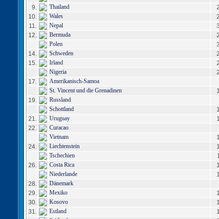
Thailand
9.
Wales
10.
Nepal
11.
Bermuda
12.
Polen
Schweden
14.
Irland
15.
Nigeria
Amerikanisch-Samoa
17.
St. Vincent und die Grenadinen
Russland
19.
Schottland
Uruguay
21.
Curacao
22.
Vietnam
Liechtenstein
24.
Tschechien
Costa Rica
26.
Niederlande
Dänemark
28.
Mexiko
29.
Kosovo
30.
Estland
31.