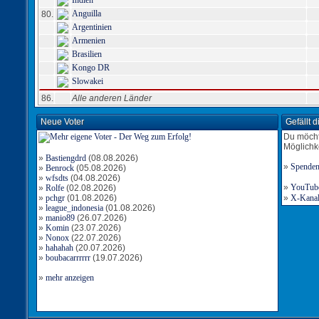
Indien
Anguilla
80.
Argentinien
Armenien
Brasilien
Kongo DR
Slowakei
86.
Alle anderen Länder
Neue Voter
Gefällt 
Du möcht
Möglichk
»
Bastiengdrd
(08.08.2026)
»
Spende
»
Benrock
(05.08.2026)
»
wfsdts
(04.08.2026)
»
YouTube-
»
Rolfe
(02.08.2026)
»
pchgr
(01.08.2026)
»
X-Kanal 
»
league_indonesia
(01.08.2026)
»
manio89
(26.07.2026)
»
Komin
(23.07.2026)
»
Nonox
(22.07.2026)
»
hahahah
(20.07.2026)
»
boubacarrrrrr
(19.07.2026)
»
mehr anzeigen