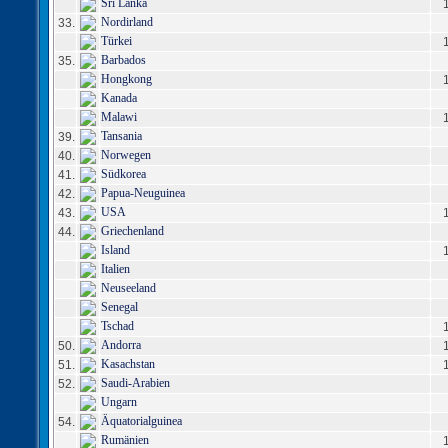
Sri Lanka
Nordirland
33.
Türkei
Barbados
35.
Hongkong
Kanada
Malawi
Tansania
39.
Norwegen
40.
Südkorea
41.
Papua-Neuguinea
42.
USA
43.
Griechenland
44.
Island
Italien
Neuseeland
Senegal
Tschad
Andorra
50.
Kasachstan
51.
Saudi-Arabien
52.
Ungarn
Äquatorialguinea
54.
Rumänien