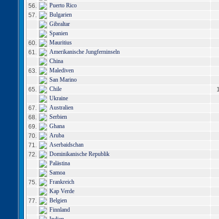
Puerto Rico
56.
Bulgarien
57.
Gibraltar
Spanien
Mauritius
60.
Amerikanische Jungferninseln
61.
China
Malediven
63.
San Marino
Chile
65.
Ukraine
Australien
67.
Serbien
68.
Ghana
69.
Aruba
70.
Aserbaidschan
71.
Dominikanische Republik
72.
Palästina
Samoa
Frankreich
75.
Kap Verde
Belgien
77.
Finnland