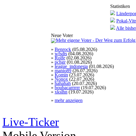
Statistiken
Länderport
Pokal-Vitr
Alle bishe
Neue Voter
»
Benrock
(05.08.2026)
»
wfsdts
(04.08.2026)
»
Rolfe
(02.08.2026)
»
pchgr
(01.08.2026)
»
league_indonesia
(01.08.2026)
»
manio89
(26.07.2026)
»
Komin
(23.07.2026)
»
Nonox
(22.07.2026)
»
hahahah
(20.07.2026)
»
boubacarrrrrr
(19.07.2026)
»
xkslhn
(19.07.2026)
»
mehr anzeigen
Live-Ticker
Mobile Version