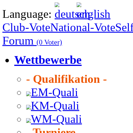
Language:
Club-Vote
National-Vote
Sel
Forum
(0 Voter)
Wettbewerbe
- Qualifikation -
EM-Quali
KM-Quali
WM-Quali
- Turniere -