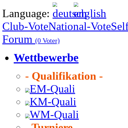
Language:
Club-Vote
National-Vote
Sel
Forum
(0 Voter)
Wettbewerbe
- Qualifikation -
EM-Quali
KM-Quali
WM-Quali
- Turniere -