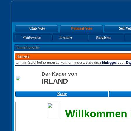
Club-Vote
National-Vote
Self-Vot
Wettbewerbe
Friendlys
Ranglisten
Teamübersicht
Hinweis
Um am Spiel teilnehmen zu können, müsstest du dich
Einloggen
oder
Reg
Der Kader von
IRLAND
Kader
Willkommen i