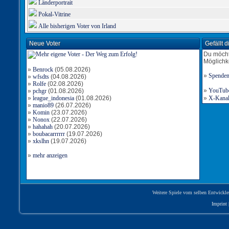
Länderportrait
Pokal-Vitrine
Alle bisherigen Voter von Irland
Neue Voter
Gefällt 
Du möcht
Möglichk
»
Benrock
(05.08.2026)
»
Spende
»
wfsdts
(04.08.2026)
»
Rolfe
(02.08.2026)
»
YouTube-
»
pchgr
(01.08.2026)
»
league_indonesia
(01.08.2026)
»
X-Kanal 
»
manio89
(26.07.2026)
»
Komin
(23.07.2026)
»
Nonox
(22.07.2026)
»
hahahah
(20.07.2026)
»
boubacarrrrrr
(19.07.2026)
»
xkslhn
(19.07.2026)
»
mehr anzeigen
Weitere Spiele vom selben Entwickle
Imprint