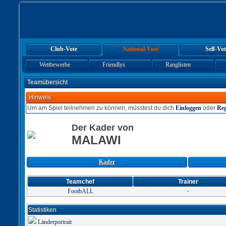
Club-Vote
National-Vote
Self-Vot
Wettbewerbe
Friendlys
Ranglisten
Teamübersicht
Hinweis
Um am Spiel teilnehmen zu können, müsstest du dich
Einloggen
oder
Reg
Der Kader von
MALAWI
Kader
Teamchef
Trainer
FootbALL
-
Statistiken
Länderportrait