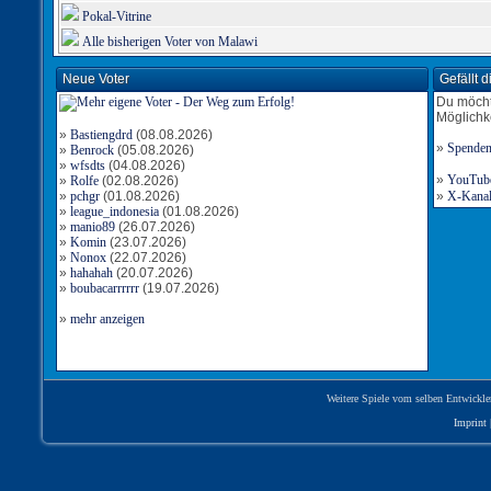
Pokal-Vitrine
Alle bisherigen Voter von Malawi
Neue Voter
Gefällt 
Du möcht
Möglichk
»
Bastiengdrd
(08.08.2026)
»
Spende
»
Benrock
(05.08.2026)
»
wfsdts
(04.08.2026)
»
YouTube-
»
Rolfe
(02.08.2026)
»
pchgr
(01.08.2026)
»
X-Kanal 
»
league_indonesia
(01.08.2026)
»
manio89
(26.07.2026)
»
Komin
(23.07.2026)
»
Nonox
(22.07.2026)
»
hahahah
(20.07.2026)
»
boubacarrrrrr
(19.07.2026)
»
mehr anzeigen
Weitere Spiele vom selben Entwickle
Imprint