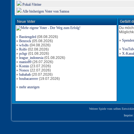
Pokal-Vitrine
Alle bisherigen Voter von Samoa
Neue Voter
Gefällt 
Du möcht
Möglichk
»
Bastiengdrd
(08.08.2026)
»
Spende
»
Benrock
(05.08.2026)
»
wfsdts
(04.08.2026)
»
YouTube-
»
Rolfe
(02.08.2026)
»
pchgr
(01.08.2026)
»
X-Kanal 
»
league_indonesia
(01.08.2026)
»
manio89
(26.07.2026)
»
Komin
(23.07.2026)
»
Nonox
(22.07.2026)
»
hahahah
(20.07.2026)
»
boubacarrrrrr
(19.07.2026)
»
mehr anzeigen
Weitere Spiele vom selben Entwickle
Imprint