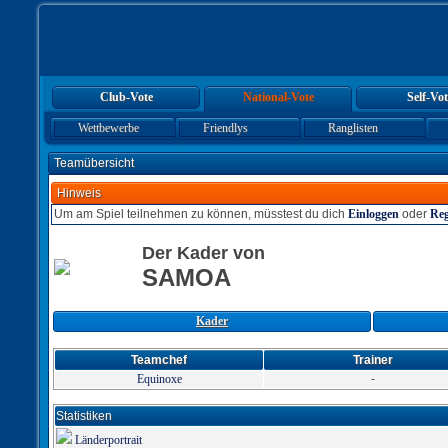
Club-Vote
National-Vote
Self-Vot
Wettbewerbe
Friendlys
Ranglisten
Teamübersicht
Hinweis
Um am Spiel teilnehmen zu können, müsstest du dich
Einloggen
oder
Reg
Der Kader von
SAMOA
Kader
Teamchef
Trainer
Equinoxe
-
Statistiken
Länderportrait