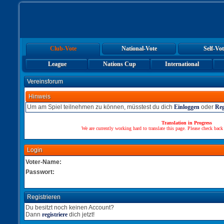
Club-Vote
National-Vote
Self-Vot
League
Nations Cup
International
Vereinsforum
Hinweis
Um am Spiel teilnehmen zu können, müsstest du dich
Einloggen
oder
Reg
Translation in Progress
We are currently working hard to translate this page. Please check back
Login
Voter-Name:
Passwort:
Registrieren
Du besitzt noch keinen Account?
Dann
registriere
dich jetzt!