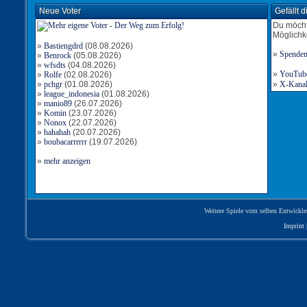
Neue Voter
Gefällt 
Du möcht
Möglichk
»
Bastiengdrd
(08.08.2026)
»
Spende
»
Benrock
(05.08.2026)
»
wfsdts
(04.08.2026)
»
YouTube-
»
Rolfe
(02.08.2026)
»
pchgr
(01.08.2026)
»
X-Kanal 
»
league_indonesia
(01.08.2026)
»
manio89
(26.07.2026)
»
Komin
(23.07.2026)
»
Nonox
(22.07.2026)
»
hahahah
(20.07.2026)
»
boubacarrrrrr
(19.07.2026)
»
mehr anzeigen
Weitere Spiele vom selben Entwickle
Imprint