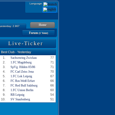
Language:
Home
 yesterday: 2.967
Forum
(1 Voter)
Live-Ticker
Best Club - Yesterday
1.
Sachsenring Zwickau
77
2.
1.FC Magdeburg
71
3.
SpVg. Hilden 05/06
71
4.
FC Carl Zeiss Jena
70
5.
1.FC Lok Leipzig
67
6.
FC Rot-Weiß Erfurt
66
7.
FC Red Bull Salzburg
66
8.
1.FC Union Berlin
60
9.
RB Leipzig
54
10.
SV Staufenberg
51