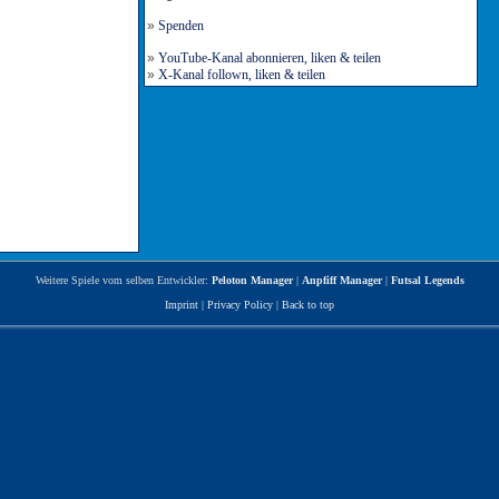
»
Spenden
»
YouTube-Kanal abonnieren, liken & teilen
»
X-Kanal follown, liken & teilen
Weitere Spiele vom selben Entwickler:
Peloton Manager
|
Anpfiff Manager
|
Futsal Legends
Imprint
|
Privacy Policy
|
Back to top