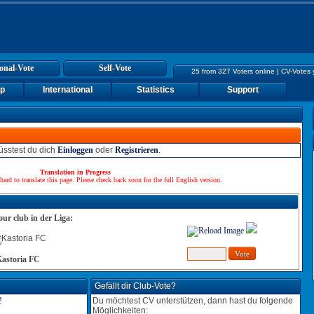
onal-Vote
Self-Vote
25 from 327 Voters online | CV-Votes
up
International
Statistics
Support
sstest du dich
Einloggen
oder
Registrieren
.
Translation in Progress
hard to translate this page. Please check back soon for the full English version.
our club in der Liga:
astoria FC
Gefällt dir Club-Vote?
Du möchtest CV unterstützen, dann hast du folgende
Möglichkeiten: