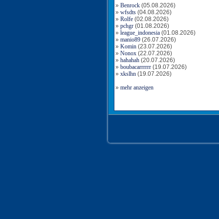
»
Benrock
(05.08.2026)
»
wfsdts
(04.08.2026)
»
Rolfe
(02.08.2026)
»
pchgr
(01.08.2026)
»
league_indonesia
(01.08.2026)
»
manio89
(26.07.2026)
»
Komin
(23.07.2026)
»
Nonox
(22.07.2026)
»
hahahah
(20.07.2026)
»
boubacarrrrrr
(19.07.2026)
»
xkslhn
(19.07.2026)
»
mehr anzeigen