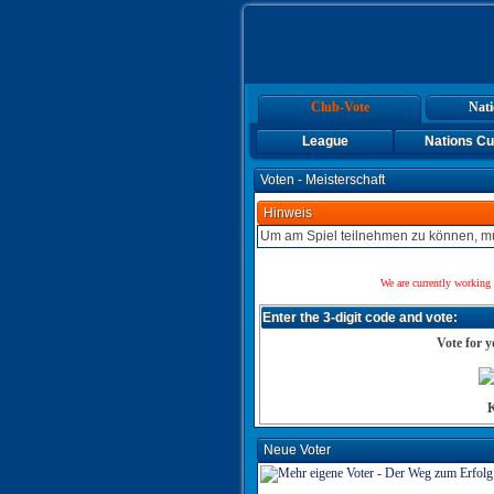
Club-Vote
Nati
League
Nations C
Voten - Meisterschaft
Hinweis
Um am Spiel teilnehmen zu können, mü
We are currently working 
Enter the 3-digit code and vote:
Vote for y
K
Neue Voter