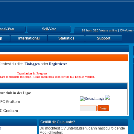
onal-Vote
Self-Vote
28 from 325 Voters online | CV-Votes
up
International
Statistics
Support
sstest du dich
Einloggen
oder
Registrieren
.
Translation in Progress
hard to translate this page. Please check back soon for the full English version.
our club in der Liga:
C Gratkorn
Gefällt dir Club-Vote?
Du möchtest CV unterstützen, dann hast du folgende
Möglichkeiten: