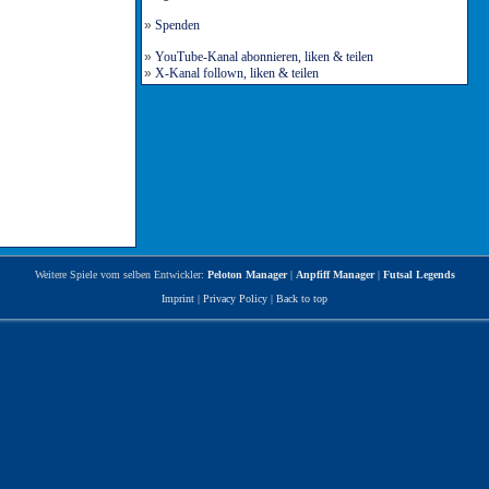
»
Spenden
»
YouTube-Kanal abonnieren, liken & teilen
»
X-Kanal follown, liken & teilen
Weitere Spiele vom selben Entwickler:
Peloton Manager
|
Anpfiff Manager
|
Futsal Legends
Imprint
|
Privacy Policy
|
Back to top