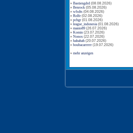
»
Bastiengdrd
(08.08.2026)
»
Benrock
(05.08.2026)
»
wfsdts
(04.08.2026)
»
Rolfe
(02.08.2026)
»
pchgr
(01.08.2026)
»
league_indonesia
(01.08.2026)
»
manio89
(26.07.2026)
»
Komin
(23.07.2026)
»
Nonox
(22.07.2026)
»
hahahah
(20.07.2026)
»
boubacarrrrrr
(19.07.2026)
»
mehr anzeigen