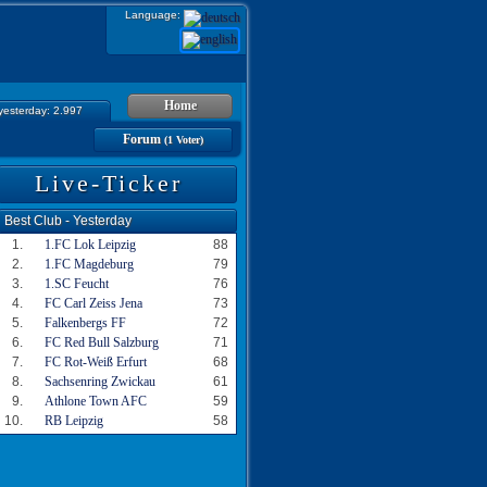
Language:
Home
 yesterday: 2.997
Forum
(1 Voter)
Live-Ticker
Best Club - Yesterday
1.
1.FC Lok Leipzig
88
2.
1.FC Magdeburg
79
3.
1.SC Feucht
76
4.
FC Carl Zeiss Jena
73
5.
Falkenbergs FF
72
6.
FC Red Bull Salzburg
71
7.
FC Rot-Weiß Erfurt
68
8.
Sachsenring Zwickau
61
9.
Athlone Town AFC
59
10.
RB Leipzig
58