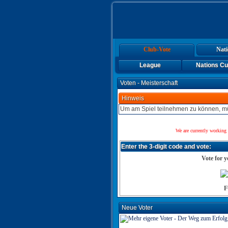
Club-Vote
Nati
League
Nations C
Voten - Meisterschaft
Hinweis
Um am Spiel teilnehmen zu können, mü
We are currently working 
Enter the 3-digit code and vote:
Vote for y
F
Neue Voter