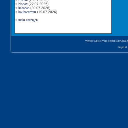
»
Komin
(23.07.2026)
»
Nonox
(22.07.2026)
»
hahahah
(20.07.2026)
»
boubacarrrrrr
(19.07.2026)
»
mehr anzeigen
Weitere Spiele vom selben Entwickle
Imprint