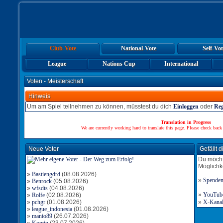
Club-Vote
National-Vote
Self-Vot
League
Nations Cup
International
Voten - Meisterschaft
Hinweis
Um am Spiel teilnehmen zu können, müsstest du dich
Einloggen
oder
Reg
Translation in Progress
We are currently working hard to translate this page. Please check back
Neue Voter
Gefällt 
Du möcht
Möglichk
»
Bastiengdrd
(08.08.2026)
»
Spende
»
Benrock
(05.08.2026)
»
wfsdts
(04.08.2026)
»
YouTube-
»
Rolfe
(02.08.2026)
»
pchgr
(01.08.2026)
»
X-Kanal 
»
league_indonesia
(01.08.2026)
»
manio89
(26.07.2026)