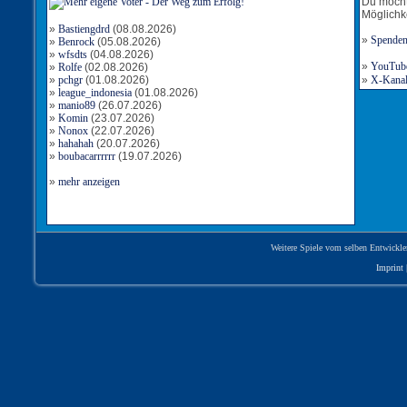
Du möcht
Möglichk
»
Bastiengdrd
(08.08.2026)
»
Spende
»
Benrock
(05.08.2026)
»
wfsdts
(04.08.2026)
»
YouTube-
»
Rolfe
(02.08.2026)
»
pchgr
(01.08.2026)
»
X-Kanal 
»
league_indonesia
(01.08.2026)
»
manio89
(26.07.2026)
»
Komin
(23.07.2026)
»
Nonox
(22.07.2026)
»
hahahah
(20.07.2026)
»
boubacarrrrrr
(19.07.2026)
»
mehr anzeigen
Weitere Spiele vom selben Entwickle
Imprint