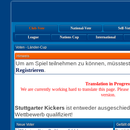
Club-Vote
National-Vote
Self-Vot
League
Nations Cup
International
Voten - Länder-Cup
Hinweis
Um am Spiel teilnehmen zu können, müsstest
.
Registrieren
Translation in Progres
We are currently working hard to translate this page. Please
version.
Stuttgarter Kickers
ist entweder ausgeschiede
Wettbewerb qualifiziert!
Neue Voter
Gefällt 