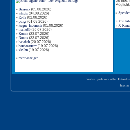
Du möcht
Möglichk
»
Benrock
(05.08.2026)
»
Spende
»
wfsdts
(04.08.2026)
»
Rolfe
(02.08.2026)
»
YouTube-
»
pchgr
(01.08.2026)
»
league_indonesia
(01.08.2026)
»
X-Kanal 
»
manio89
(26.07.2026)
»
Komin
(23.07.2026)
»
Nonox
(22.07.2026)
»
hahahah
(20.07.2026)
»
boubacarrrrrr
(19.07.2026)
»
xkslhn
(19.07.2026)
»
mehr anzeigen
Weitere Spiele vom selben Entwickle
Imprint