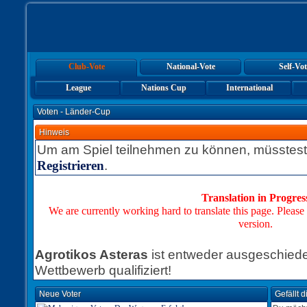
Club-Vote
National-Vote
Self-Vot
League
Nations Cup
International
Voten - Länder-Cup
Hinweis
Um am Spiel teilnehmen zu können, müsstest
.
Registrieren
Translation in Progres
We are currently working hard to translate this page. Please
version.
Agrotikos Asteras
ist entweder ausgeschieden
Wettbewerb qualifiziert!
Neue Voter
Gefällt 